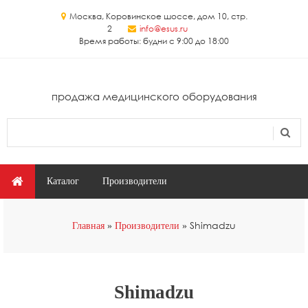
Перейти к основному содержанию
Москва, Коровинское шоссе, дом 10, стр.
2
info@esus.ru
Время работы: будни с 9:00 до 18:00
продажа медицинского оборудования
Поиск
Форма поиска
Главное меню
Каталог
Производители
Вы здесь
Shimadzu
Главная
Производители
Shimadzu