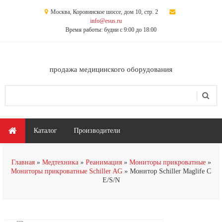
Перейти к основному содержанию
Москва, Коровинское шоссе, дом 10, стр. 2
info@esus.ru
Время работы: будни с 9:00 до 18:00
продажа медицинского оборудования
Поиск
Форма поиска
Главное меню
Каталог
Производители
Главная
Медтехника
Реанимация
Мониторы прикроватные
Мониторы прикроватные Schiller AG
Монитор Schiller Maglife C
E/S/N