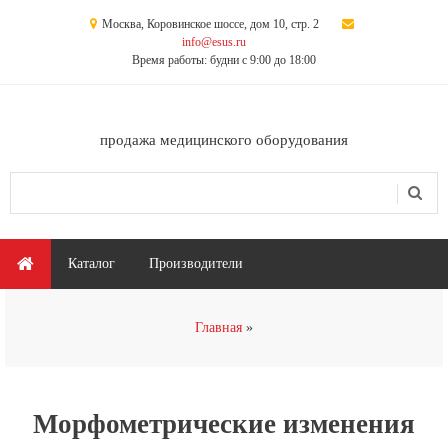
Перейти к основному содержанию
Москва, Коровинское шоссе, дом 10, стр. 2
info@esus.ru
Время работы: будни с 9:00 до 18:00
продажа медицинского оборудования
Поиск
Форма поиска
Главное меню
Каталог
Производители
Вы здесь
Главная
Морфометрические изменения