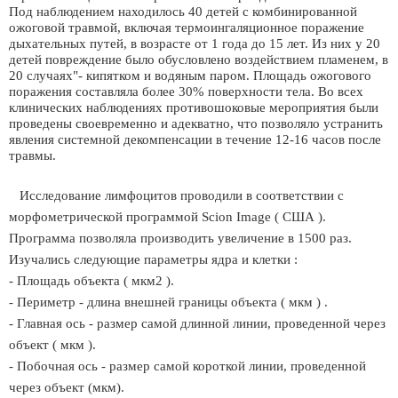
Под наблюдением находилось 40 детей с комбинированной
ожоговой травмой, включая термоингаляционное поражение
дыхательных путей, в возрасте от 1 года до 15 лет. Из них у 20
детей повреждение было обусловлено воздействием пламенем, в
20 случаях"- кипятком и водяным паром. Площадь ожогового
поражения составляла более 30% поверхности тела. Во всех
клинических наблюдениях противошоковые мероприятия были
проведены своевременно и адекватно, что позволяло устранить
явления системной декомпенсации в течение 12-16 часов после
травмы.
Исследование лимфоцитов проводили в соответствии с
морфометрической программой Scion Image ( США ).
Программа позволяла производить увеличение в 1500 раз.
Изучались следующие параметры ядра и клетки :
- Площадь объекта ( мкм2 ).
- Периметр - длина внешней границы объекта ( мкм ) .
- Главная ось - размер самой длинной линии, проведенной через
объект ( мкм ).
- Побочная ось - размер самой короткой линии, проведенной
через объект (мкм).