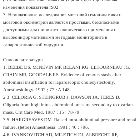
изменения показателя rS02
3. Неинвазивные исследования мозговой гемодинамики и
мозговой оксиметрии являются простыми, безопасными,
доступными для широкого клинического применения и
высокоинформативными методами мониторинга в
лапароскопической хирургии.
Список литературы.
1. ВЕЕВЕ DS, McNEVIN MP, BELANI KG, LETOURNEAU JG,
CRAIN MR, GOODALE RS. Evidence of venous stasis after
abdominal insufflation for laparoscopic cholecystectomy.
Anesthesiology. 1992 ; 77 : A 148.
2 3. CELORIA G, STEINGRUB J, DAWSON JA, TERES D.
Oliguria from high intra- abdominal pressure secondary to ovarian
mass. Crit Care Med, 1987 ; 15 : 78-79.
3 5. HARGREAVES DM. Raised intra-abdominal pressure and renal
failure, (lettre) Anaesthesia. 1991 ; 46 : 796.
4 6. IVANKOVITCH AD, MILETICH DJ, ALBRECHT RF,