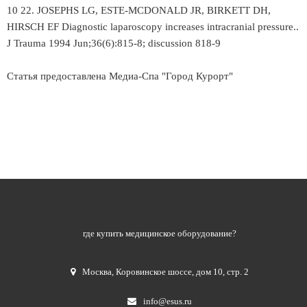
10 22. JOSEPHS LG, ESTE-MCDONALD JR, BIRKETT DH,
HIRSCH EF Diagnostic laparoscopy increases intracranial pressure..
J Trauma 1994 Jun;36(6):815-8; discussion 818-9
Статья предоставлена Медиа-Спа "Город Курорт"
где купить медицинское оборудование?
Москва
,
Коровинское шоссе, дом 10, стр. 2
info@esus.ru