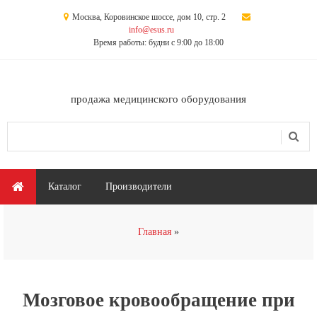
Перейти к основному содержанию
Москва, Коровинское шоссе, дом 10, стр. 2
info@esus.ru
Время работы: будни с 9:00 до 18:00
продажа медицинского оборудования
Поиск
Форма поиска
Главное меню
Каталог
Производители
Вы здесь
Главная
Мозговое кровообращение при