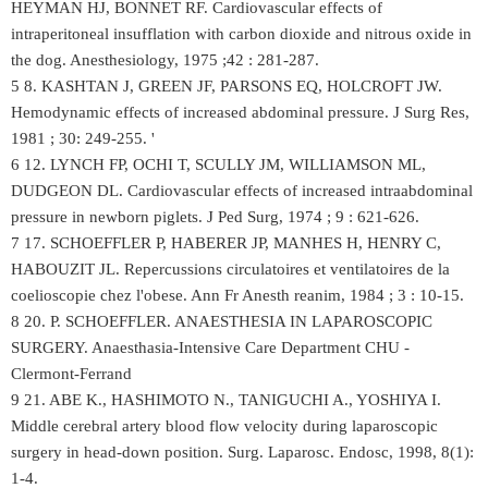
HEYMAN HJ, BONNET RF. Cardiovascular effects of
intraperitoneal insufflation with carbon dioxide and nitrous oxide in
the dog. Anesthesiology, 1975 ;42 : 281-287.
5 8. KASHTAN J, GREEN JF, PARSONS EQ, HOLCROFT JW.
Hemodynamic effects of increased abdominal pressure. J Surg Res,
1981 ; 30: 249-255. '
6 12. LYNCH FP, OCHI T, SCULLY JM, WILLIAMSON ML,
DUDGEON DL. Cardiovascular effects of increased intraabdominal
pressure in newborn piglets. J Ped Surg, 1974 ; 9 : 621-626.
7 17. SCHOEFFLER P, HABERER JP, MANHES H, HENRY C,
HABOUZIT JL. Repercussions circulatoires et ventilatoires de la
coelioscopie chez l'obese. Ann Fr Anesth reanim, 1984 ; 3 : 10-15.
8 20. P. SCHOEFFLER. ANAESTHESIA IN LAPAROSCOPIC
SURGERY. Anaesthasia-Intensive Care Department CHU -
Clermont-Ferrand
9 21. ABE K., HASHIMOTO N., TANIGUCHI A., YOSHIYA I.
Middle cerebral artery blood flow velocity during laparoscopic
surgery in head-down position. Surg. Laparosc. Endosc, 1998, 8(1):
1-4.