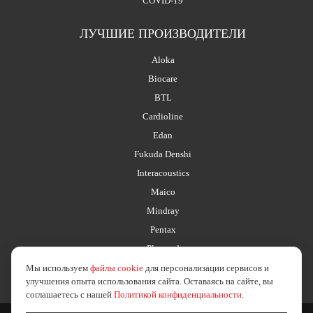
COVID-19
ЛУЧШИЕ ПРОИЗВОДИТЕЛИ
Aloka
Biocare
BTL
Cardioline
Edan
Fukuda Denshi
Interacoustics
Maico
Mindray
Pentax
Planmed
Мы используем
файлы cookie
для персонализации сервисов и
улучшения опыта использования сайта. Оставаясь на сайте, вы
соглашаетесь с нашей
Политикой конфиденциальности
.