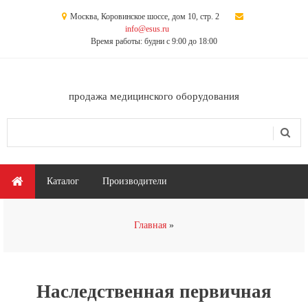
Перейти к основному содержанию
Москва, Коровинское шоссе, дом 10, стр. 2
info@esus.ru
Время работы: будни с 9:00 до 18:00
продажа медицинского оборудования
Поиск
Форма поиска
Главное меню
Каталог
Производители
Вы здесь
Главная
Наследственная первичная