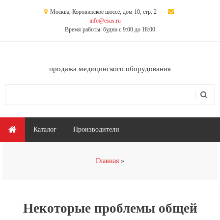
Перейти к основному содержанию
Москва, Коровинское шоссе, дом 10, стр. 2
info@esus.ru
Время работы: будни с 9:00 до 18:00
продажа медицинского оборудования
Поиск
Форма поиска
Главное меню
Каталог
Производители
Вы здесь
Главная
Некоторые проблемы общей