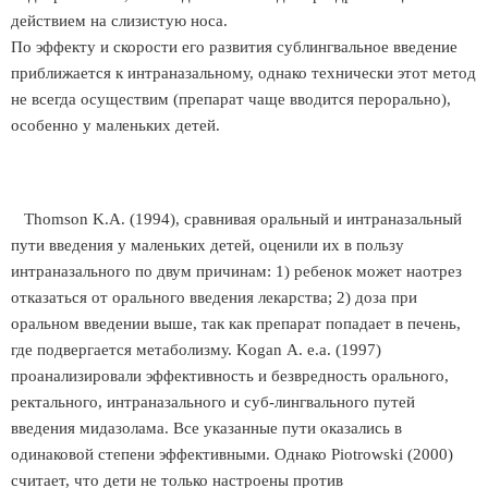
действием на слизистую носа.
По эффекту и скорости его развития сублингвальное введение
приближается к интраназальному, однако технически этот метод
не всегда осуществим (препарат чаще вводится перорально),
особенно у маленьких детей.
Thomson K.A. (1994), сравнивая оральный и интраназальный
пути введения у маленьких детей, оценили их в пользу
интраназального по двум причинам: 1) ребенок может наотрез
отказаться от орального введения лекарства; 2) доза при
оральном введении выше, так как препарат попадает в печень,
где подвергается метаболизму. Kogan А. е.а. (1997)
проанализировали эффективность и безвредность орального,
ректального, интраназального и суб-лингвального путей
введения мидазолама. Все указанные пути оказались в
одинаковой степени эффективными. Однако Piotrowski (2000)
считает, что дети не только настроены против