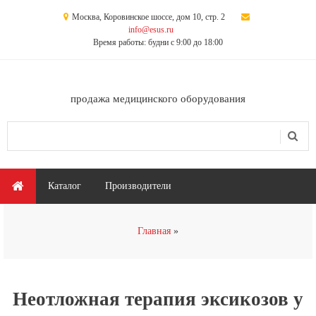
Перейти к основному содержанию
Москва, Коровинское шоссе, дом 10, стр. 2
info@esus.ru
Время работы: будни с 9:00 до 18:00
продажа медицинского оборудования
Поиск
Форма поиска
Главное меню
Каталог
Производители
Вы здесь
Главная
Неотложная терапия эксикозов у