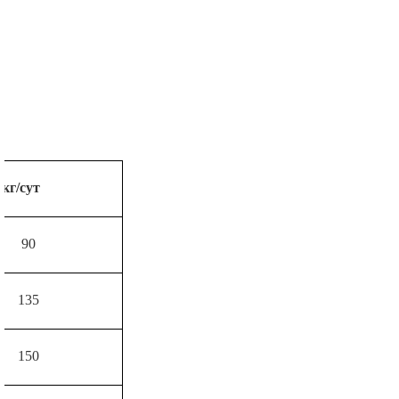
/кг/сут
90
135
150