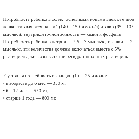
Потребность ребенка в солях: основными ионами внеклеточной
жидкости являются натрий (140—150 ммоль/л) и хлор (95—105
ммоль/л), внутриклеточной жидкости — калий и фосфаты.
Потребность ребенка в натрии — 2,5—3 ммоль/кг, в калии — 2
ммоль/кг, эти количества должны включаться вместе с 5%
раствором декстрозы в состав регидратационных растворов.
Суточная потребность в кальции (1 г = 25 ммоль):
• в возрасте до 6 мес — 350 мг;
• 6—12 мес — 550 мг;
• старше 1 года — 800 мг.