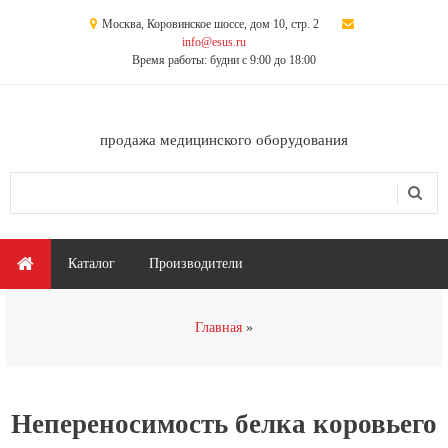
Перейти к основному содержанию
Москва, Коровинское шоссе, дом 10, стр. 2
info@esus.ru
Время работы: будни с 9:00 до 18:00
продажа медицинского оборудования
Поиск
Форма поиска
Главное меню
Каталог
Производители
Вы здесь
Главная
Непереносимость белка коровьего