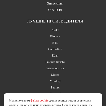
Эндоскопия
COVID-19
ЛУЧШИЕ ПРОИЗВОДИТЕЛИ
Aloka
Biocare
BTL
Cardioline
Edan
Fukuda Denshi
Interacoustics
Maico
Mindray
Pentax
Planmed
Мы используем
файлы cookie
для персонализации сервисов и
улучшения опыта использования сайта. Оставаясь на сайте, вы