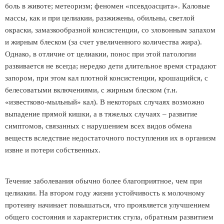
боль в животе; метеоризм; феномен «псевдоасцита». Каловые
массы, как и при целиакии, разжижены, обильны, светлой
окраски, замазкообразной консистенции, со зловонным запахом
и жирным блеском (за счет увеличенного количества жира).
Однако, в отличие от целиакии, понос при этой патологии
развивается не всегда; нередко дети длительное время страдают
запором, при этом кал плотной консистенции, крошащийся, с
белесоватыми включениями, с жирным блеском (т.н.
«известково-мыльный» кал). В некоторых случаях возможно
выпадение прямой кишки, а в тяжелых случаях – развитие
симптомов, связанных с нарушением всех видов обмена
веществ вследствие недостаточного поступления их в организм
извне и потери собственных.
Течение заболевания обычно более благоприятное, чем при
целиакии. На втором году жизни устойчивость к молочному
протеину начинает повышаться, что проявляется улучшением
общего состояния и характеристик стула, обратным развитием