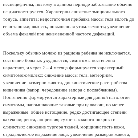
неспецифичны, поэтому в данном периоде заболевание обычно
не диагностируется. Характерны снижение эмоционального
тонуса, аппетита; недостаточная прибавка массы тела вплоть до
ее остановки; вялость, повышенная утомляемость; увеличение
объема фекалий при неизмененной частоте дефекаций.
Поскольку обычно молоко из рациона ребенка не исключается,
состояние больных ухудшается, симптомы постепенно
нарастают, и через 2 – 4 месяца формируется характерный
симптомокомплекс: снижение массы тела, метеоризм,
увеличение размеров живота, дискинетические расстройства
кишечника (запор, чередование запора с послаблением).
Постепенно формируются характерные для данной патологии
симптомы, напоминающие таковые при целиакии, но менее
выраженные: общее истощение, редко достигающее степени
кахексии; рвота, анорексия; сухость кожного покрова и
слизистых; снижение тургора тканей, морщинистость кожи,
страдальческое выражение лица, увеличение размеров живота;