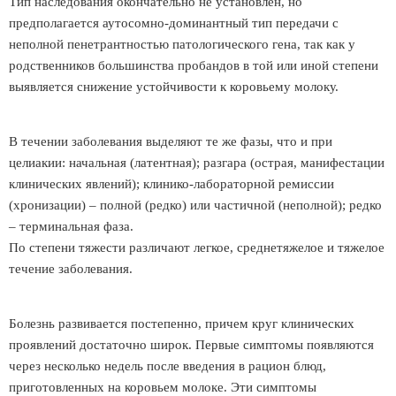
Тип наследования окончательно не установлен, но
предполагается аутосомно-доминантный тип передачи с
неполной пенетрантностью патологического гена, так как у
родственников большинства пробандов в той или иной степени
выявляется снижение устойчивости к коровьему молоку.
В течении заболевания выделяют те же фазы, что и при
целиакии: начальная (латентная); разгара (острая, манифестации
клинических явлений); клинико-лабораторной ремиссии
(хронизации) – полной (редко) или частичной (неполной); редко
– терминальная фаза.
По степени тяжести различают легкое, среднетяжелое и тяжелое
течение заболевания.
Болезнь развивается постепенно, причем круг клинических
проявлений достаточно широк. Первые симптомы появляются
через несколько недель после введения в рацион блюд,
приготовленных на коровьем молоке. Эти симптомы