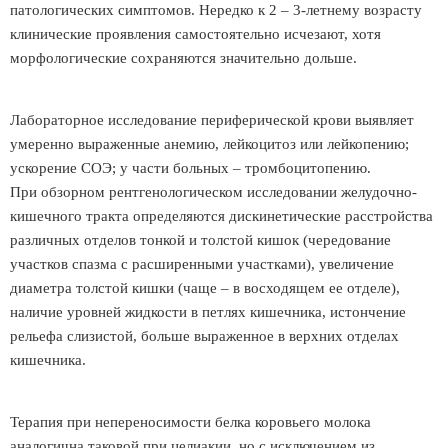
патологических симптомов. Нередко к 2 – 3-летнему возрасту
клинические проявления самостоятельно исчезают, хотя
морфологические сохраняются значительно дольше.
Лабораторное исследование периферической крови выявляет
умеренно выраженные анемию, лейкоцитоз или лейкопению;
ускорение СОЭ; у части больных – тромбоцитопению.
При обзорном рентгенологическом исследовании желудочно-
кишечного тракта определяются дискинетические расстройства
различных отделов тонкой и толстой кишок (чередование
участков спазма с расширенными участками), увеличение
диаметра толстой кишки (чаще – в восходящем ее отделе),
наличие уровней жидкости в петлях кишечника, истончение
рельефа слизистой, больше выраженное в верхних отделах
кишечника.
Терапия при непереносимости белка коровьего молока
аналогична таковой при целиакии, но с исключением из