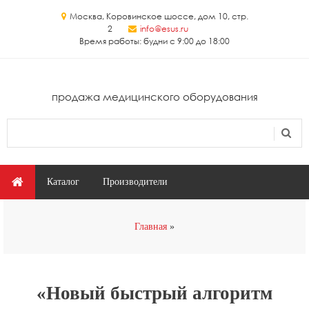
Перейти к основному содержанию
Москва, Коровинское шоссе, дом 10, стр.
2
info@esus.ru
Время работы: будни с 9:00 до 18:00
продажа медицинского оборудования
Поиск
Форма поиска
Главное меню
Каталог
Производители
Вы здесь
Главная
«Новый быстрый алгоритм