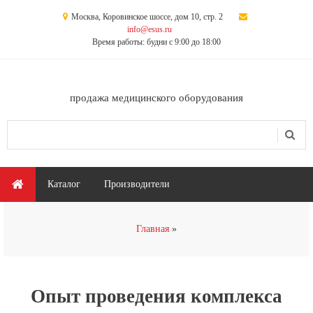
Перейти к основному содержанию
Москва, Коровинское шоссе, дом 10, стр. 2
info@esus.ru
Время работы: будни с 9:00 до 18:00
продажа медицинского оборудования
Поиск
Форма поиска
Главное меню
Каталог
Производители
Вы здесь
Главная
Опыт проведения комплекса