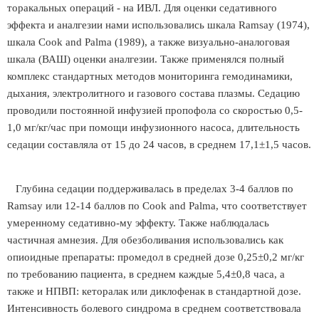
торакальных операций - на ИВЛ. Для оценки седативного
эффекта и аналгезии нами использовались шкала Ramsay (1974),
шкала Cook and Palma (1989), а также визуально-аналоговая
шкала (ВАШ) оценки аналгезии. Также применялся полный
комплекс стандартных методов мониторинга гемодинамики,
дыхания, электролитного и газового состава плазмы. Седацию
проводили постоянной инфузией пропофола со скоростью 0,5-
1,0 мг/кг/час при помощи инфузионного насоса, длительность
седации составляла от 15 до 24 часов, в среднем 17,1±1,5 часов.
Глубина седации поддерживалась в пределах 3-4 баллов по
Ramsay или 12-14 баллов по Cook and Palma, что соответствует
умеренному седативно-му эффекту. Также наблюдалась
частичная амнезия. Для обезболивания использовались как
опиоидные препараты: промедол в средней дозе 0,25±0,2 мг/кг
по требованию пациента, в среднем каждые 5,4±0,8 часа, а
также и НПВП: кеторалак или диклофенак в стандартной дозе.
Интенсивность болевого синдрома в среднем соответствовала