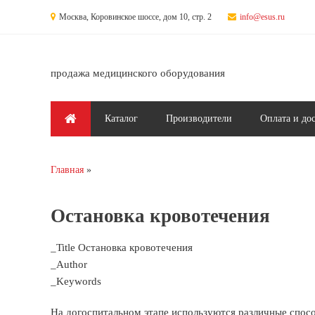
Перейти к основному содержанию
Москва, Коровинское шоссе, дом 10, стр. 2
info@esus.ru
продажа медицинского оборудования
Главное меню
Каталог
Производители
Оплата и до
Главная
Вы здесь
Остановка кровотечения
_Title Остановка кровотечения
_Author
_Keywords
На догоспитальном этапе используются различные спос