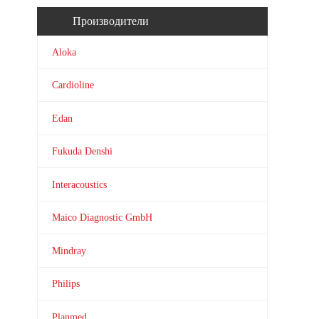
Производители
Aloka
Cardioline
Edan
Fukuda Denshi
Interacoustics
Maico Diagnostic GmbH
Mindray
Philips
Planmed