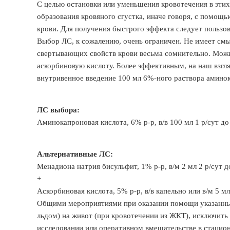
С целью остановки или уменьшения кровотечения в эти
образования кровяного сгустка, иначе говоря, с помощ
крови. Для получения быстрого эффекта следует пользо
Выбор ЛС, к сожалению, очень ограничен. Не имеет смыс
свертывающих свойств крови весьма сомнительно. Можн
аскорбиновую кислоту. Более эффективным, на наш взгля
внутривенное введение 100 мл 6%-ного раствора амино
ЛС выбора:
Аминокапроновая кислота, 6% р-р, в/в 100 мл 1 р/сут до
Альтернативные ЛС:
Менадиона натрия бисульфит, 1% р-р, в/м 2 мл 2 р/сут 
+
Аскорбиновая кислота, 5% р-р, в/в капельно или в/м 5 мл
Общими мероприятиями при оказании помощи указанным
льдом) на живот (при кровотечении из ЖКТ), исключит
исследовании или оперативном вмешательстве в стацион