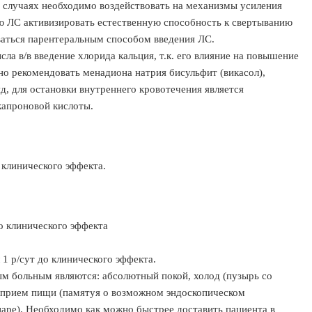
х случаях необходимо воздействовать на механизмы усиления
ью ЛС активизировать естественную способность к свертыванию
ваться парентеральным способом введения ЛС.
ла в/в введение хлорида кальция, т.к. его влияние на повышение
о рекомендовать менадиона натрия бисульфит (викасол),
д, для остановки внутреннего кровотечения является
капроновой кислоты.
 клинического эффекта.
до клинического эффекта
 1 р/сут до клинического эффекта.
 больным являются: абсолютный покой, холод (пузырь со
ь прием пищи (памятуя о возможном эндоскопическом
аре). Необходимо как можно быстрее доставить пациента в