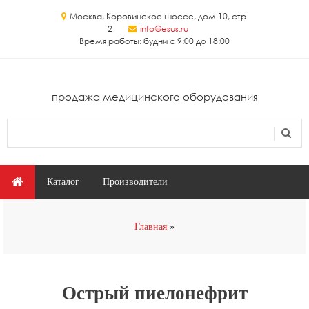
Перейти к основному содержанию
Москва, Коровинское шоссе, дом 10, стр.
2
info@esus.ru
Время работы: будни с 9:00 до 18:00
продажа медицинского оборудования
Поиск
Форма поиска
Главное меню
Каталог
Производители
Вы здесь
Главная
Острый пиелонефрит