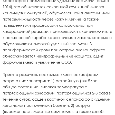
Характерен неизменённый удельный вес мочи (более
1014), что объясняется сохранной функцией многих
канальцев и олигурией, обусловленной значительными
потерями жидкости через кожу и лёгкие, а также
повышенными процессами катаболизма при
лихорадочной реакции, приводящими в конечном итоге
к повышенной выработке «почечных шлаков», которые и
обусловливают высокий удельный вес мочи. В
периферической крови при остром пиелонефрите
обнаруживается нейтрофильный лейкоцитоз, сдвиг
формулы влево и увеличение СОЭ.
Принято различать несколько клинических форм
острого пиелонефрита: 1) острейшую (тяжёлое
общее состояние, высокая температура с
потрясающими ознобами, повторяющимися 2-3 раза в
течение суток, общей картиной сепсиса со скудными
местными проявлениями болезни, 2) острую
(выраженность местных симптомов, а также озноб,