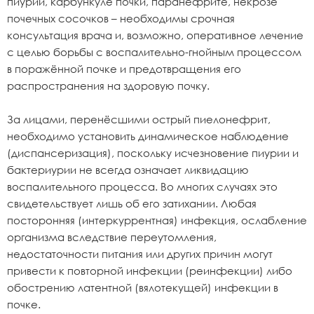
пиурии, карбункуле почки, паранефрите, некрозе
почечных сосочков – необходимы срочная
консультация врача и, возможно, оперативное лечение
с целью борьбы с воспалительно-гнойным процессом
в поражённой почке и предотвращения его
распространения на здоровую почку.
За лицами, перенёсшими острый пиелонефрит,
необходимо установить динамическое наблюдение
(диспансеризация), поскольку исчезновение пиурии и
бактериурии не всегда означает ликвидацию
воспалительного процесса. Во многих случаях это
свидетельствует лишь об его затихании. Любая
посторонняя (интеркуррентная) инфекция, ослабление
организма вследствие переутомления,
недостаточности питания или других причин могут
привести к повторной инфекции (реинфекции) либо
обострению латентной (вялотекущей) инфекции в
почке.