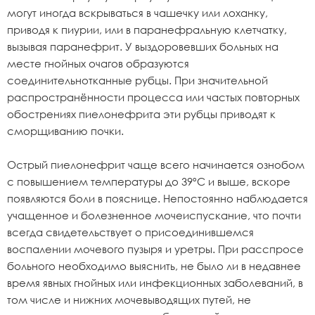
могут иногда вскрываться в чашечку или лоханку,
приводя к пиурии, или в паранефральную клетчатку,
вызывая паранефрит. У выздоровевших больных на
месте гнойных очагов образуются
соединительнотканные рубцы. При значительной
распространённости процесса или частых повторных
обострениях пиелонефрита эти рубцы приводят к
сморщиванию почки.
Острый пиелонефрит чаще всего начинается ознобом
с повышением температуры до 39ºС и выше, вскоре
появляются боли в пояснице. Непостоянно наблюдается
учащенное и болезненное мочеиспускание, что почти
всегда свидетельствует о присоединившемся
воспалении мочевого пузыря и уретры. При расспросе
больного необходимо выяснить, не было ли в недавнее
время явных гнойных или инфекционных заболеваний, в
том числе и нижних мочевыводящих путей, не