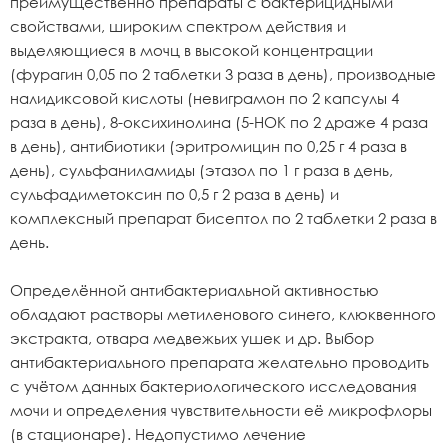
преимущественно препараты с бактерицидными
свойствами, широким спектром действия и
выделяющиеся в мочц в высокой концентрации
(фурагин 0,05 по 2 таблетки 3 раза в день), производные
налидиксовой кислоты (невиграмон по 2 капсулы 4
раза в день), 8-оксихинолина (5-НОК по 2 драже 4 раза
в день), антибиотики (эритромицин по 0,25 г 4 раза в
день), сульфаниламиды (этазол по 1 г раза в день,
сульфадиметоксин по 0,5 г 2 раза в день) и
комплексный препарат бисептол по 2 таблетки 2 раза в
день.
Определённой антибактериальной активностью
обладают растворы метиленового синего, клюквенного
экстракта, отвара медвежьих ушек и др. Выбор
антибактериального препарата желательно проводить
с учётом данных бактериологического исследования
мочи и определения чувствительности её микрофлоры
(в стационаре). Недопустимо лечение