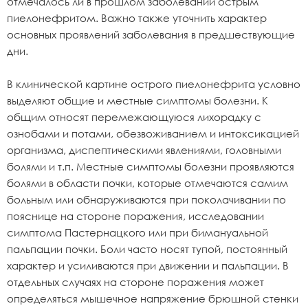
отмечалось ли в прошлом заболеваний острым
пиелонефритом. Важно также уточнить характер
основных проявлений заболевания в предшествующие
дни.
В клинической картине острого пиелонефрита условно
выделяют общие и местные симптомы болезни. К
общим относят перемежающуюся лихорадку с
ознобами и потами, обезвоживанием и интоксикацией
организма, диспептическими явлениями, головными
болями и т.п. Местные симптомы болезни проявляются
болями в области почки, которые отмечаются самим
больным или обнаруживаются при поколачивании по
пояснице на стороне поражения, исследовании
симптома Пастернацкого или при бимануальной
пальпации почки. Боли часто носят тупой, постоянный
характер и усиливаются при движении и пальпации. В
отдельных случаях на стороне поражения может
определяться мышечное напряжение брюшной стенки