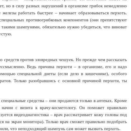
т, но в силу разных нарушений в организме грибок немедленно
 железы работать быстрее – начинает образовываться перхоть.
специальных противогрибковых компонентов (они препятствуют
 такими шампунями, обязательно нужно убедиться, что виноват
устую.
 средств против зловредных чешуек. Но прежде чем рассказать
ессмысленно. Ведь причина перхоти – в организме, его и надо
омощью специальной диеты (если дело в кишечнике), особого
ратов. Только разобравшись с основной причиной перхоти, ты
специальные средства – они продаются только в аптеках. Кроме
 начни с визита к врачу-косметологу. Он поможет правильно
льзуется видеодиагностика – врач рассматривает кожу головы под
я на экран монитора). Только врач сможет правильно подобрать
орили, что неподходящий шампунь сам может вызвать перхоть.