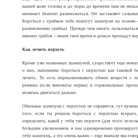
нашей коже головы и до поры до времени нам не мешае
начинает бешено размножаться. Он заставляет сальные
Бороться с грибком тебе помогут шампуни на основе 
размножению грибка). Прежде чем начать пользоваться
именно грибок – иначе твое время и деньги пропадут вп
Как лечить перхоть
Кроме уже названных шампуней, существует еще немало
о них, напомним: бороться с перхотью как таковой б
лечить. То есть нормализовывать обмен веществ с п
режима (если виноваты нервы) и гормональных препа
можешь двигаться дальше.
Обычные шампуни с перхотью не справятся, тут нужны 
того, если ты решила бороться с перхотью всерьез,
определить, какой у тебя тип перхоти (для этого испо
большим увеличением, и она одновременно проецируетс
тебе шампунь, а это очень важно – еще вначале мы гов