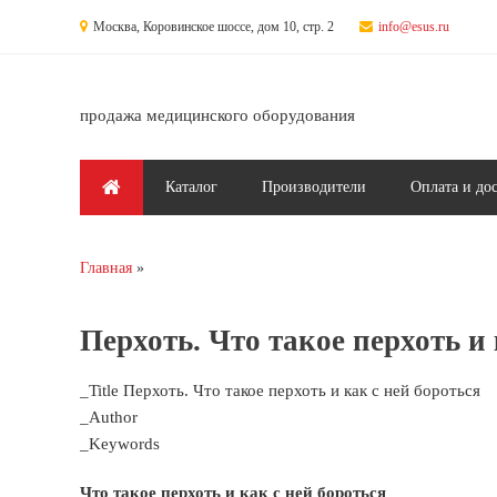
Перейти к основному содержанию
Москва, Коровинское шоссе, дом 10, стр. 2
info@esus.ru
продажа медицинского оборудования
Главное меню
Каталог
Производители
Оплата и до
Главная
Вы здесь
Перхоть. Что такое перхоть и 
_Title Перхоть. Что такое перхоть и как с ней бороться
_Author
_Keywords
Что такое перхоть и как с ней бороться