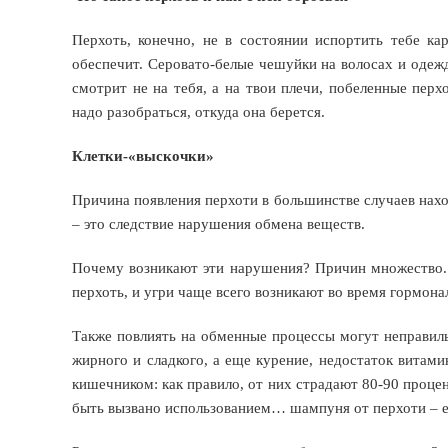
Перхоть, конечно, не в состоянии испортить тебе ка
обеспечит. Серовато-белые чешуйки на волосах и одежд
смотрит не на тебя, а на твои плечи, побеленные пер
надо разобраться, откуда она берется.
Клетки-«выскочки»
Причина появления перхоти в большинстве случаев нахо
– это следствие нарушения обмена веществ.
Почему возникают эти нарушения? Причин множество. 
перхоть, и угри чаще всего возникают во время гормонал
Также повлиять на обменные процессы могут неправиль
жирного и сладкого, а еще курение, недостаток витам
кишечником: как правило, от них страдают 80-90 проце
быть вызвано использованием… шампуня от перхоти – е