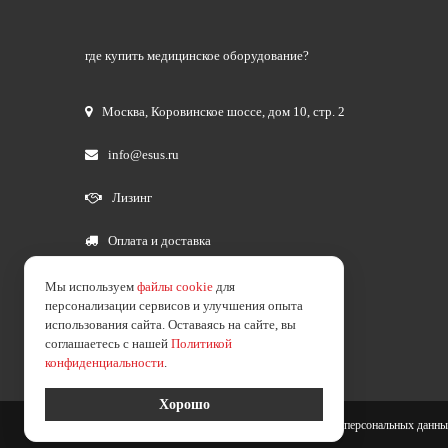
где купить медицинское оборудование?
Москва
,
Коровинское шоссе, дом 10, стр. 2
info@esus.ru
Лизинг
Оплата и доставка
Мы используем
файлы cookie
для
персонализации сервисов и улучшения опыта
использования сайта. Оставаясь на сайте, вы
соглашаетесь с нашей
Политикой
конфиденциальности
.
Хорошо
2026 © esus.ru
политика в отношении обработки персональных данн