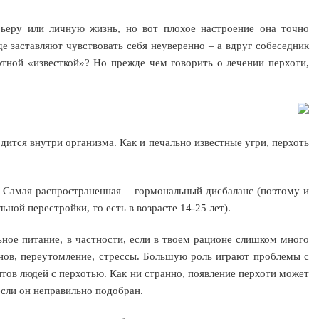
рьеру или личную жизнь, но вот плохое настроение она точно
е заставляют чувствовать себя неуверенно – а вдруг собеседник
хотной «известкой»? Но прежде чем говорить о лечении перхоти,
дится внутри организма. Как и печально известные угри, перхоть
Самая распространенная – гормональный дисбаланс (поэтому и
ьной перестройки, то есть в возрасте 14-25 лет).
ное питание, в частности, если в твоем рационе слишком много
инов, переутомление, стрессы. Большую роль играют проблемы с
нтов людей с перхотью. Как ни странно, появление перхоти может
сли он неправильно подобран.