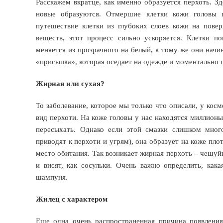
Расскажем вкратце, как именно образуется перхоть. З
новые образуются. Отмершие клетки кожи головы 
путешествие клетки из глубоких слоев кожи на пове
веществ, этот процесс сильно ускоряется. Клетки п
меняется из прозрачного на белый, к тому же они начи
«присыпка», которая оседает на одежде и моментально 
Жирная или сухая?
То заболевание, которое мы только что описали, у кос
вид перхоти. На коже головы у нас находятся миллионы
пересыхать. Однако если этой смазки слишком мног
приводят к перхоти и угрям), она образует на коже пло
место обитания. Так возникает жирная перхоть – чешуй
и висят, как сосульки. Очень важно определить, как
шампуня.
Жилец с характером
Еще одна очень распространенная причина появления