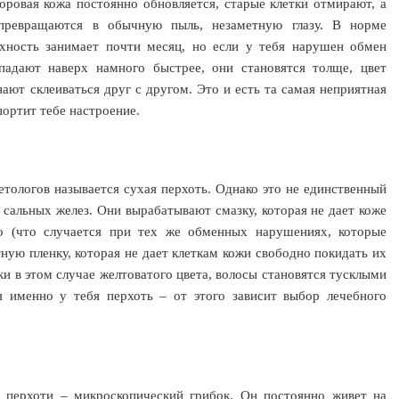
доровая кожа постоянно обновляется, старые клетки отмирают, а
превращаются в обычную пыль, незаметную глазу. В норме
рхность занимает почти месяц, но если у тебя нарушен обмен
опадают наверх намного быстрее, они становятся толще, цвет
нают склеиваться друг с другом. Это и есть та самая неприятная
портит тебе настроение.
метологов называется сухая перхоть. Однако это не единственный
 сальных желез. Они вырабатывают смазку, которая не дает коже
о (что случается при тех же обменных нарушениях, которые
тную пленку, которая не дает клеткам кожи свободно покидать их
ки в этом случае желтоватого цвета, волосы становятся тусклыми
ая именно у тебя перхоть – от этого зависит выбор лечебного
 перхоти – микроскопический грибок. Он постоянно живет на