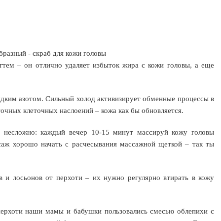
разный - скраб для кожи головы
гтем – он отлично удаляет избыток жира с кожи головы, а еще
дким азотом. Сильный холод активизирует обменные процессы в
точных клеточных наслоений – кожа как бы обновляется.
 несложно: каждый вечер 10-15 минут массируй кожу головы
саж хорошо начать с расчесывания массажной щеткой – так ты
 и лосьонов от перхоти – их нужно регулярно втирать в кожу
перхоти наши мамы и бабушки пользовались смесью облепихи с