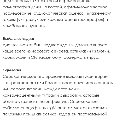
подсчет белых клеток крови и тромбоцитов,
радиография длинных костей, офтальмологическое
исследование, аудиологическая оценка, имаженерия
головы (ультразвук или компьютерная томография) и
люмбальная пунк-ция.
Выделение вируса
Диагноз может быть подтвержден выделение вируса
чаще всего из носового секрета, хотя мазки из глотки,
крови, мочи и CFS также могут содержать вирус.
Серология
Серологическое тестирование включает мониторинг
четырехкратного или более возрастания титров антител
или сероконверсии между острыми и
конвалесцентными титрами сыворотки, которые
обычно указывают на инфекцию. Определение
рубелла-специфичных IgM антител может оказаться
полезным при диагностике недавней постнатальной