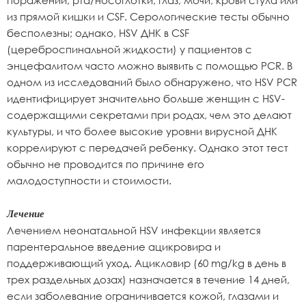
поражений, рта/носоглотки, глаз, мочи, крови стула или
из прямой кишки и CSF. Серологические тесты обычно
бесполезны; однако, HSV ДНК в CSF
(цереброспинальной жидкости) у пациентов с
энцефалитом часто можно выявить с помощью PCR. В
одном из исследований было обнаружено, что HSV PCR
идентифицирует значительно больше женщин с HSV-
содержащими секретами при родах, чем это делают
культуры, и что более высокие уровни вирусной ДНК
коррелируют с передачей ребенку. Однако этот тест
обычно не проводится по причине его
малодоступности и стоимости.
Лечение
Лечением неонатальной HSV инфекции является
парентеральное введение ацикровира и
поддерживающий уход. Ацикловир (60 mg/kg в день в
трех раздельных дозах) назначается в течение 14 дней,
если заболевание ограничивается кожой, глазами и