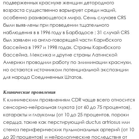
подверженных краснухе женщин детородного
возраста существенно варьирует среди наций,
особенно разивающегося мира. Семь случаев CRS
были выяв-лены при проведении тщательного
наблюдения в в 1996 году в Барбадосе ; 31 случай CRS
был заявлен из англо-говорящей части Карибского
бассейна в 1997 и 1998 годах. Страны Карибского
бассейна, Мексика и другие страны Латинской
Америки проводили работу по элиминации краснухи,
но остаются источником потенциальной экспозиции
для народа Соединенных Штатов.
Клинические проявления
К клиническим проявлениям CDR чаще всего относится
сенсорно-нейральная глухота (от 60 до 75 процентов),
катаракты и глаукомы (от 10 до 25 процентов, пороки
сердца, такие как перстирующий ductus artriosus или
стеноз периферических пульмональных артерий (от 10
до 20 процентов) и нейрологические последствия от