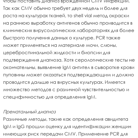
чтобы поставить диагноз врожденной CMV инфекции.
Так как CMV обычно требует двух недель и более для
роста на культурах тканей, то shell vial метод окраски
на раннюю выработку антигенов обычно проиводится в
клинических вирусологических лабораториях для более
быстрого получения данных о культуре. PCR также
может применяться на материале мочи, слюны,
цереброспинальной жидкости и биопсии для
подтверждения диагноза. Хотя серологические тесты не
окончательны, выявление IgM антител в сыворотке крови
пуповины может оказаться подтверждающим и должно
проводится дальше на вирусных культурах. Имеется
множество методов с различной чувствительностью и
специфичностью для определения IgM.
Пренатальный диагноз
Различные методы, такие как определения авидитета
IgM и IgG прошли оценку для идентификации женщин
имеющих риск передачи CMV. Применение PCR для