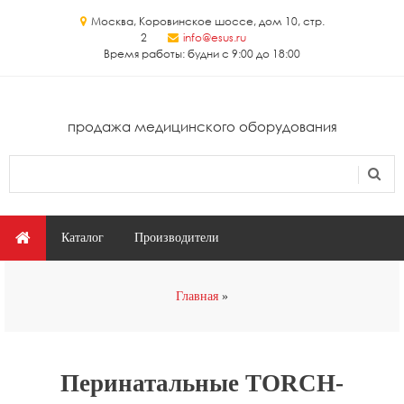
Перейти к основному содержанию
Москва, Коровинское шоссе, дом 10, стр.
2
info@esus.ru
Время работы: будни с 9:00 до 18:00
продажа медицинского оборудования
Поиск
Форма поиска
Главное меню
Каталог
Производители
Вы здесь
Главная
Перинатальные TORCH-