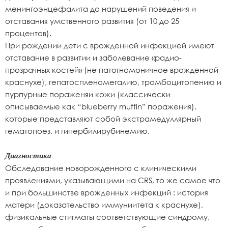
менингоэнцефалита до нарушений поведения и
отставания умственного развития (от 10 до 25
процентов).
При рождении дети с врожденной инфекцией имеют
отставание в развитии и заболевание «радио-
прозрачных костей» (не патогномоничное врожденной
краснухе), гепатоспленомегалию, тромбоцитопению и
пурпурные пораженяи кожи (классически
описываемые как “blueberry muffin” поражения),
которые представляют собой экстрамедуллярный
гематопоез, и гипербилирубинемию.
Диагностика
Обследование новорожденного с клиническими
проявлениями, указывающими на CRS, то же самое что
и при большинстве врожденных инфекций : история
матери (доказательство иммуниитета к краснухе),
физикальные стигматы соответствующие синдрому,