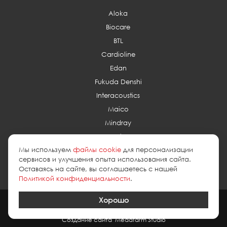
Aloka
Biocare
BTL
Cardioline
Edan
Fukuda Denshi
Interacoustics
Maico
Mindray
Pentax
Мы используем
файлы cookie
для персонализации
Planmed
сервисов и улучшения опыта использования сайта.
Оставаясь на сайте, вы соглашаетесь с нашей
Политикой конфиденциальности
.
Хорошо
2026 © esus.ru
политика в отношении обработки персональных
данных
Создание сайта
Medafarm Studio