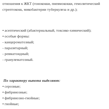
отношения к ЖКТ (гонококки, пневмококки, гемолитический
стрептококк, микобактерии туберкулеза и др.);
• асептический (абактериальный, токсико-химический);
• особые формы:
- канцероматозный;
- паразитарный;
- ревматоидный;
- гранулематозный.
По характеру выпота выделяют:
• серозные;
• фибринозные;
• фибринозно-гнойные;
• гнойные;