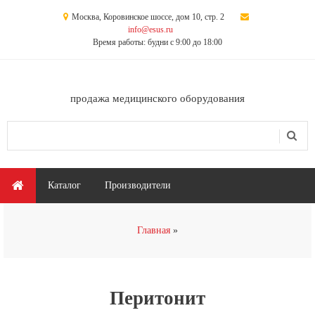
Перейти к основному содержанию
Москва, Коровинское шоссе, дом 10, стр. 2
info@esus.ru
Время работы: будни с 9:00 до 18:00
продажа медицинского оборудования
Поиск
Форма поиска
Главное меню
Каталог
Производители
Вы здесь
Главная
Перитонит