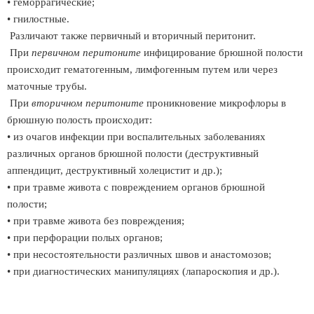
• геморрагические;
• гнилостные.
Различают также первичный и вторичный перитонит.
При
первичном перитоните
инфицирование брюшной полости
происходит гематогенным, лимфогенным путем или через
маточные трубы.
При
вторичном перитоните
проникновение микрофлоры в
брюшную полость происходит:
• из очагов инфекции при воспалительных заболеваниях
различных органов брюшной полости (деструктивный
аппендицит, деструктивный холецистит и др.);
• при травме живота с повреждением органов брюшной
полости;
• при травме живота без повреждения;
• при перфорации полых органов;
• при несостоятельности различных швов и анастомозов;
• при диагностических манипуляциях (лапароскопия и др.).