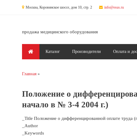
Перейти к основному содержанию
Москва, Коровинское шоссе, дом 10, стр. 2
info@esus.ru
продажа медицинского оборудования
Главное меню
Каталог
Производители
Оплата и до
Главная
Вы здесь
Положение о дифференцирован
начало в № 3-4 2004 г.)
_Title Положение о дифференцированной оплате труда (п
_Author
_Keywords