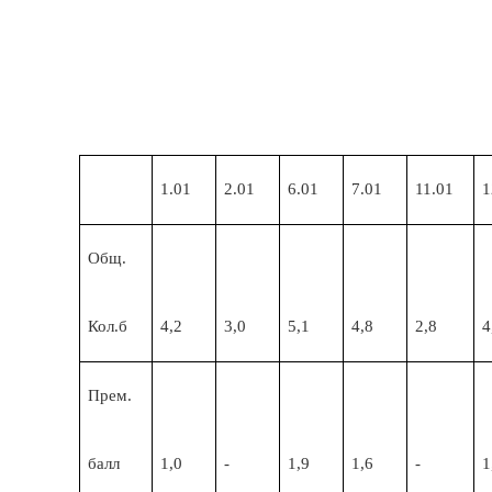
1.01
2.01
6.01
7.01
11.01
1
Общ.
Кол.б
4,2
3,0
5,1
4,8
2,8
4
Прем.
балл
1,0
-
1,9
1,6
-
1