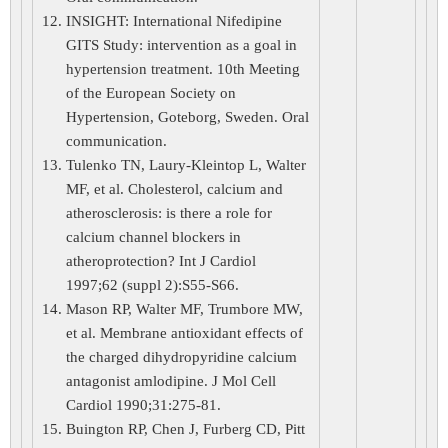
INSIGHT: International Nifedipine
GITS Study: intervention as a goal in
hypertension treatment. 10th Meeting
of the European Society on
Hypertension, Goteborg, Sweden. Oral
communication.
Tulenko TN, Laury-Kleintop L, Walter
MF, et al. Cholesterol, calcium and
atherosclerosis: is there a role for
calcium channel blockers in
atheroprotection? Int J Cardiol
1997;62 (suppl 2):S55-S66.
Mason RP, Walter MF, Trumbore MW,
et al. Membrane antioxidant effects of
the charged dihydropyridine calcium
antagonist amlodipine. J Mol Cell
Cardiol 1990;31:275-81.
Buington RP, Chen J, Furberg CD, Pitt