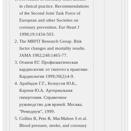
in clinical practice. Recommendations
of the Second Joint Task Force of
European and other Societies on
coronary prevention. Eur Heart J
1998;19:1434-503.
The MRFIT Research Group. Risk
factor changes and mortality results.
JAMA 1982;248:1465-77.
Оганов Р.Г. Профилактическая
кардиология: от гипотез к практике.
Кардиология 1999;39(2):4-9.
Арабидзе Г.Г., Белоусов Ю.Б.,
Карпов Ю.А. Артериальная
гипертония. Справочное
руководство для врачей. Москва,
"Ремедиум", 1999.
Collins R, Peto R, MacMahon S et al.
Blood pressure, stroke, and coronary