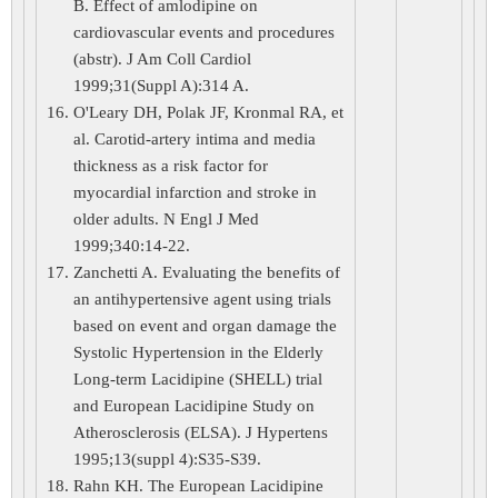
B. Effect of amlodipine on
cardiovascular events and procedures
(abstr). J Am Coll Cardiol
1999;31(Suppl A):314 A.
O'Leary DH, Polak JF, Kronmal RA, et
al. Carotid-artery intima and media
thickness as a risk factor for
myocardial infarction and stroke in
older adults. N Engl J Med
1999;340:14-22.
Zanchetti A. Evaluating the benefits of
an antihypertensive agent using trials
based on event and organ damage the
Systolic Hypertension in the Elderly
Long-term Lacidipine (SHELL) trial
and European Lacidipine Study on
Atherosclerosis (ELSA). J Hypertens
1995;13(suppl 4):S35-S39.
Rahn KH. The European Lacidipine