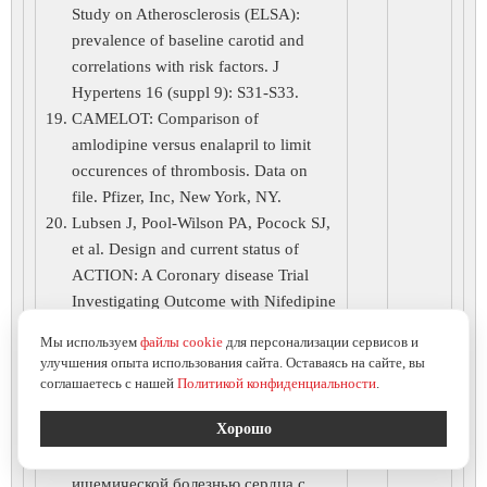
Study on Atherosclerosis (ELSA):
prevalence of baseline carotid and
correlations with risk factors. J
Hypertens 16 (suppl 9): S31-S33.
CAMELOT: Comparison of
amlodipine versus enalapril to limit
occurences of thrombosis. Data on
file. Pfizer, Inc, New York, NY.
Lubsen J, Pool-Wilson PA, Pocock SJ,
et al. Design and current status of
ACTION: A Coronary disease Trial
Investigating Outcome with Nifedipine
GITS. Eur Heart J 1998;19(suppl
Мы используем
файлы cookie
для персонализации сервисов и
1):20-32.
улучшения опыта использования сайта. Оставаясь на сайте, вы
Саютина Е.В., Самойленко Л.Е.,
соглашаетесь с нашей
Политикой конфиденциальности
.
Сергиенко В.Б. и др. Роль
Хорошо
дисфункции эндотелия в развитии
ишемии миокарда у больных
ишемической болезнью сердца с