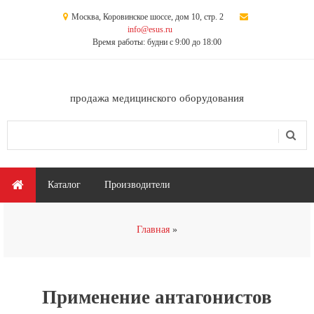
Перейти к основному содержанию
Москва, Коровинское шоссе, дом 10, стр. 2
info@esus.ru
Время работы: будни с 9:00 до 18:00
продажа медицинского оборудования
Поиск
Форма поиска
Главное меню
Каталог
Производители
Вы здесь
Главная
Применение антагонистов