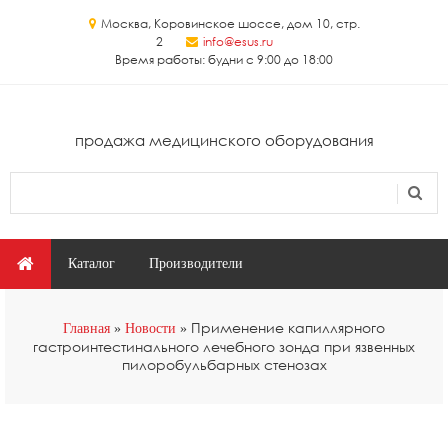
Перейти к основному содержанию
Москва, Коровинское шоссе, дом 10, стр.
2
info@esus.ru
Время работы: будни с 9:00 до 18:00
продажа медицинского оборудования
Поиск
Форма поиска
Главное меню
Каталог
Производители
Вы здесь
Применение капиллярного
Главная
Новости
гастроинтестинального лечебного зонда при язвенных
пилоробульбарных стенозах