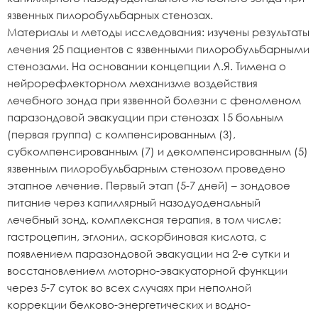
язвенных пилоробульбарных стенозах.
Материалы и методы исследования: изучены результаты
лечения 25 пациентов с язвенными пилоробульбарными
стенозами. На основании концепции Л.Я. Тимена о
нейрорефлекторном механизме воздействия
лечебного зонда при язвенной болезни с феноменом
паразондовой эвакуации при стенозах 15 больным
(первая группа) с компенсированным (3),
субкомпенсированным (7) и декомпенсированным (5)
язвенным пилоробульбарным стенозом проведено
этапное лечение. Первый этап (5-7 дней) – зондовое
питание через капиллярный назодуоденальный
лечебный зонд, комплексная терапия, в том числе:
гастроцепин, эглонил, аскорбиновая кислота, с
появлением паразондовой эвакуации на 2-е сутки и
восстановлением моторно-эвакуаторной функции
через 5-7 суток во всех случаях при неполной
коррекции белково-энергетических и водно-