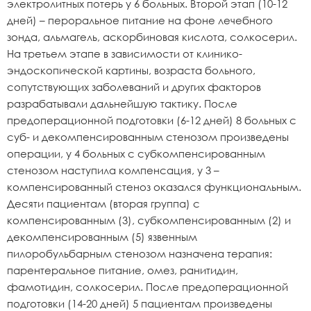
электролитных потерь у 6 больных. Второй этап (10-12
дней) – пероральное питание на фоне лечебного
зонда, альмагель, аскорбиновая кислота, солкосерил.
На третьем этапе в зависимости от клинико-
эндоскопической картины, возраста больного,
сопутствующих заболеваний и других факторов
разрабатывали дальнейшую тактику. После
предоперационной подготовки (6-12 дней) 8 больных с
суб- и декомпенсированным стенозом произведены
операции, у 4 больных с субкомпенсированным
стенозом наступила компенсация, у 3 –
компенсированный стеноз оказался функциональным.
Десяти пациентам (вторая группа) с
компенсированным (3), субкомпенсированным (2) и
декомпенсированным (5) язвенным
пилоробульбарным стенозом назначена терапия:
парентеральное питание, омез, ранитидин,
фамотидин, солкосерил. После предоперационной
подготовки (14-20 дней) 5 пациентам произведены