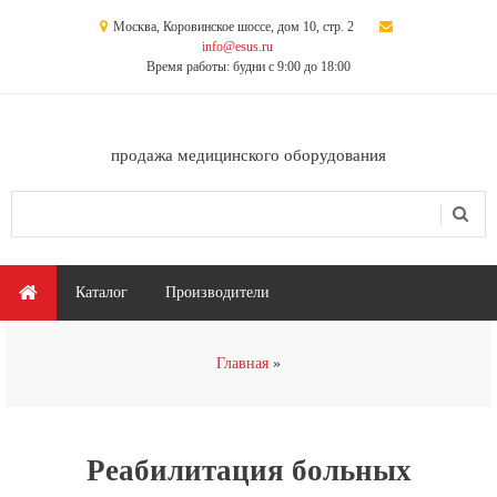
Перейти к основному содержанию
Москва, Коровинское шоссе, дом 10, стр. 2
info@esus.ru
Время работы: будни с 9:00 до 18:00
продажа медицинского оборудования
Поиск
Форма поиска
Главное меню
Каталог
Производители
Вы здесь
Главная
Реабилитация больных