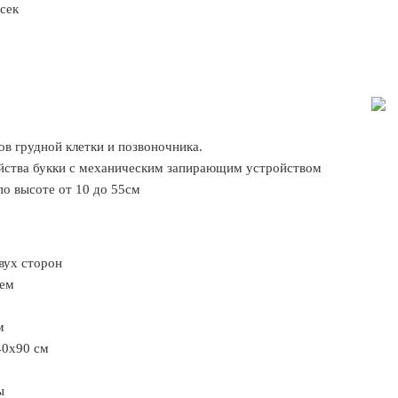
 сек
ов грудной клетки и позвоночника.
йства букки с механическим запирающим устройством
по высоте от 10 до 55см
двух сторон
ием
м
40х90 см
ы