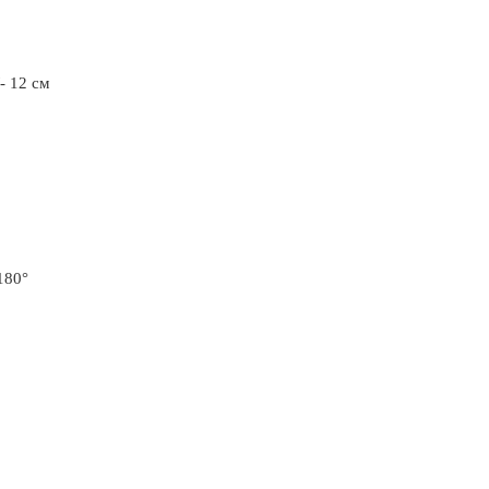
- 12 cм
180°