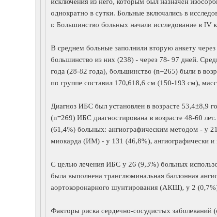
исключения из него, которым был назначен изосорб
однократно в сутки. Больные включались в исследова
г. Большинство больных начали исследование в IV кв
В среднем больные заполнили вторую анкету через 
большинство из них (238) - через 78- 97 дней. Сре
года (28-82 года), большинство (n=265) были в возр
по группе составил 170,618,6 см (150-193 см), масса
Диагноз ИБС был установлен в возрасте 53,4±8,9 г
(n=269) ИБС диагностирована в возрасте 48-60 лет
(61,4%) больных: ангиографическим методом - у 2
миокарда (ИМ) - у 131 (46,8%), ангиографически и
С целью лечения ИБС у 26 (9,3%) больных использо
была выполнена транслюминальная баллонная ангиоп
аортокоронарного шунтирования (АКШ), у 2 (0,7%
Факторы риска сердечно-сосудистых заболеваний (о