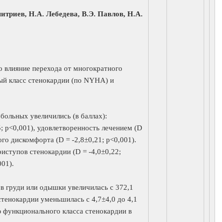
митриев, Н.А. Лебедева, В.Э. Павлов, Н.А.
о влияние перехода от многократного
ый класс стенокардии (по NYHA) и
больных увеличились (в баллах):
5; р<0,001), удовлетворенность лечением (D
ого дискомфорта (D = -2,8±0,21; р<0,001).
иступов стенокардии (D = -4,0±0,22;
001).
в груди или одышки увеличилась с 372,1
стенокардии уменьшилась с 4,7±4,0 до 4,1
 функционального класса стенокардии в