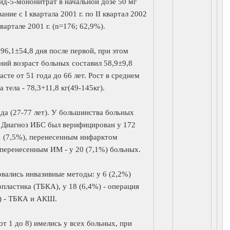
ид-5-мононитрат в начальной дозе 50 мг
ние с I квартала 2001 г. по II квартал 2002
артале 2001 г. (n=176; 62,9%).
96,1±54,8 дня после первой, при этом
дний возраст больных составил 58,9±9,8
асте от 51 года до 66 лет. Рост в среднем
 тела - 78,3+11,8 кг(49-145кг).
ода (27-77 лет). У большинства больных
. Диагноз ИБС был верифицирован у 172
1 (7,5%), перенесенным инфарктом
 перенесенным ИМ - у 20 (7,1%) больных.
вались инвазивные методы: у 6 (2,2%)
ластика (ТБКА), у 18 (6,4%) - операция
) - ТБКА и АКШ.
т 1 до 8) имелись у всех больных, при