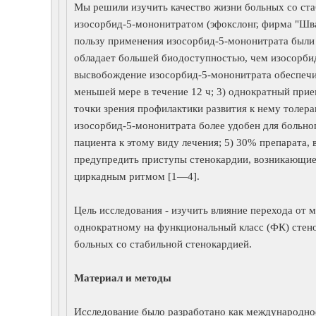
Мы решили изучить качество жизни больных со ста
изосорбид-5-мононитратом (эфокслонг, фирма "Шв
пользу применения изосорбид-5-мононитрата были
обладает большей биодоступностью, чем изосорбид
высвобождение изосорбид-5-мононитрата обеспечив
меньшей мере в течение 12 ч; 3) однократный прие
точки зрения профилактики развития к нему толер
изосорбид-5-мононитрата более удобен для больн
пациента к этому виду лечения; 5) 30% препарата,
предупредить приступы стенокардии, возникающие в
циркадным ритмом [1—4].
Цель исследования - изучить влияние перехода от 
однократному на функциональный класс (ФК) стен
больных со стабильной стенокардией.
Материал и методы
Исследование было разработано как международное