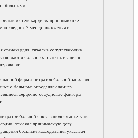
ми больными.
стабильной стенокардией, принимающие
ум последних 3 мес до включения в
ая стенокардия, тяжелые сопутствующие
ество жизни больного; госпитализация в
ледование.
ованной формы нитратов больной заполнял
нные о больном: определял анамнез
имевшиеся сердечно-сосудистые факторы
е.
нитратов больной снова заполнял анкету по
кардии, отмечал принимаемую дозу
кращения больным исследования указывал