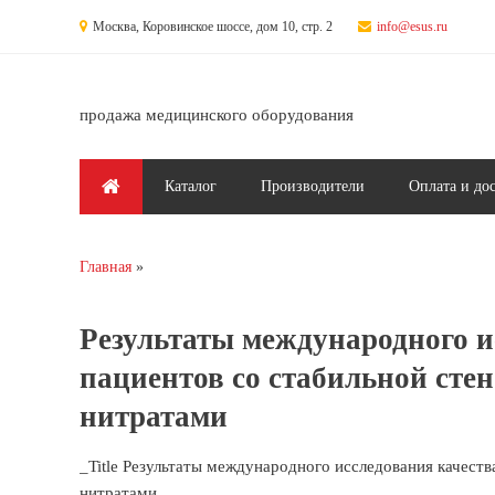
Перейти к основному содержанию
Москва, Коровинское шоссе, дом 10, стр. 2
info@esus.ru
продажа медицинского оборудования
Главное меню
Каталог
Производители
Оплата и до
Главная
Вы здесь
Результаты международного и
пациентов со стабильной сте
нитратами
_Title Результаты международного исследования качеств
нитратами