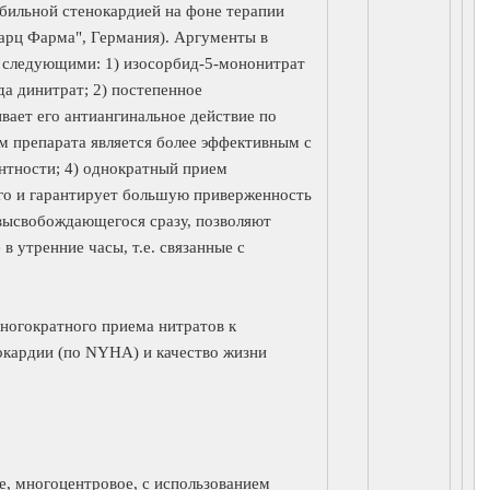
бильной стенокардией на фоне терапии
арц Фарма", Германия). Аргументы в
 следующими: 1) изосорбид-5-мононитрат
а динитрат; 2) постепенное
ает его антиангинальное действие по
м препарата является более эффективным с
антности; 4) однократный прием
ого и гарантирует большую приверженность
 высвобождающегося сразу, позволяют
 утренние часы, т.е. связанные с
многократного приема нитратов к
окардии (по NYHA) и качество жизни
, многоцентровое, с использованием