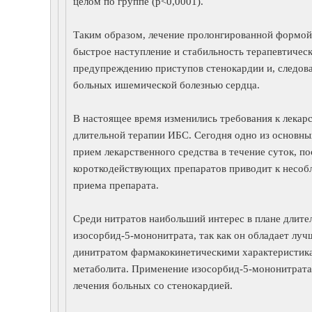
целом по группе (р<0,0001).
Таким образом, лечение пролонгированной формой
быстрое наступление и стабильность терапевтическ
предупреждению приступов стенокардии и, следова
больных ишемической болезнью сердца.
В настоящее время изменились требования к лекар
длительной терапии ИБС. Сегодня одно из основны
прием лекарственного средства в течение суток, п
короткодействующих препаратов приводит к несо
приема препарата.
Среди нитратов наибольший интерес в плане длите
изосорбид-5-мононитрата, так как он обладает лу
динитратом фармакокинетическими характеристик
метаболита. Применение изосорбид-5-мононитрата
лечения больных со стенокардией.