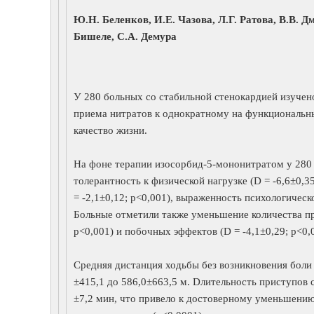
Ю.Н. Беленков, И.Е. Чазова, Л.Г. Ратова, В.В. Д
Бишеле, С.А. Демура
У 280 больных со стабильной стенокардией изучен
приема нитратов к однократному на функциональн
качество жизни.
На фоне терапии изосорбид-5-мононитратом у 280 
толерантность к физической нагрузке (D = -6,6±0,3
= -2,1±0,12; р<0,001), выраженность психологическ
Больные отметили также уменьшение количества пр
р<0,001) и побочных эффектов (D = -4,1±0,29; р<0,
Средняя дистанция ходьбы без возникновения боли 
±415,1 до 586,0±663,5 м. Dлительность приступов 
±7,2 мин, что привело к достоверному уменьшению