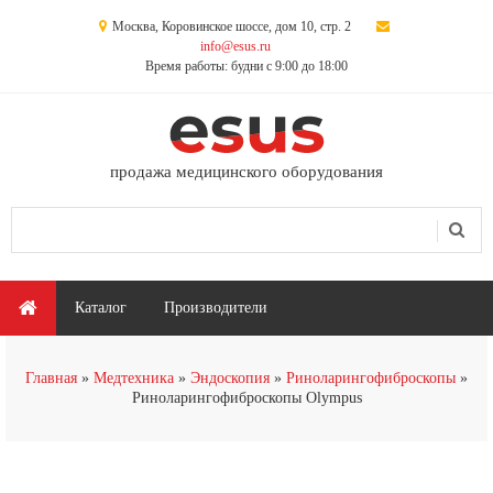
Перейти к основному содержанию
Москва, Коровинское шоссе, дом 10, стр. 2
info@esus.ru
Время работы: будни с 9:00 до 18:00
продажа медицинского оборудования
Поиск
Форма поиска
Главное меню
Каталог
Производители
Вы здесь
Главная
Медтехника
Эндоскопия
Риноларингофиброскопы
Риноларингофиброскопы Olympus