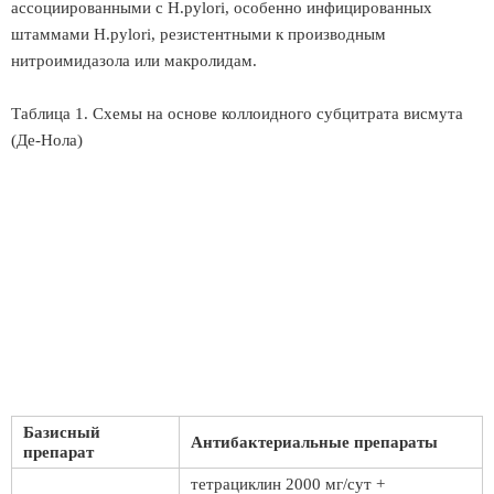
ассоциированными с Н.pylori, особенно инфицированных
штаммами Н.pylori, резистентными к производным
нитроимидазола или макролидам.
Таблица 1. Схемы на основе коллоидного субцитрата висмута
(Де-Нола)
Базисный
Антибактериальные препараты
препарат
тетрациклин 2000 мг/сут +