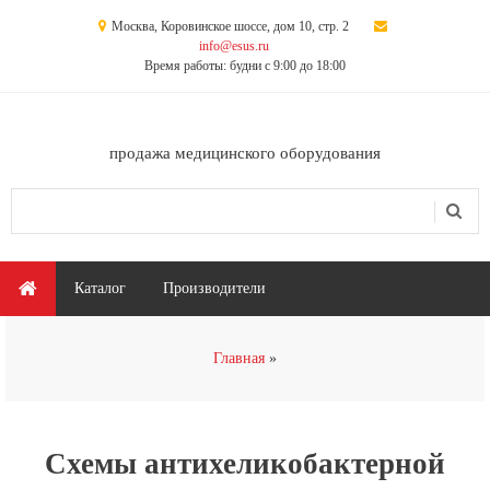
Перейти к основному содержанию
Москва, Коровинское шоссе, дом 10, стр. 2
info@esus.ru
Время работы: будни с 9:00 до 18:00
продажа медицинского оборудования
Поиск
Форма поиска
Главное меню
Каталог
Производители
Вы здесь
Главная
Схемы антихеликобактерной