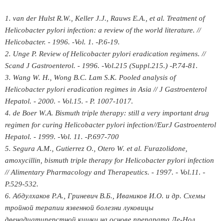
1. van der Hulst R.W., Keller J.J., Rauws E.A., et al. Treatment of
Helicobacter pylori infection: a review of the world literature. //
Helicobacter. - 1996. -Vol. 1. -P.6-19.
2. Unge P. Review of Helicobacter pylori eradication regimens. //
Scand J Gastroenterol. - 1996. -Vol.215 (Suppl.215.) -P.74-81.
3. Wang W. H., Wong B.C. Lam S.K. Pooled analysis of
Helicobacter pylori eradication regimes in Asia // J Gastroenterol
Hepatol. - 2000. - Vol.15. - P. 1007-1017.
4. de Boer W.A. Bismuth triple therapy: still a very important drug
regimen for curing Helicobacter pylori infection//EurJ Gastroenterol
Hepatol. - 1999. -Vol. 11. -P.697-700
5. Segura A.M., Gutierrez O., Otero W. et al. Furazolidone,
amoxycillin, bismuth triple therapy for Helicobacter pylori infection
// Alimentary Pharmacology and Therapeutics. - 1997. - Vol.11. -
P.529-532.
6. Абдулхаков P.A., Гриневич В.Б., Иваников И.О. и др. Схемы
тройной терапии язвенной болезни луковицы
двенадцатиперстной кишки на основе препарата Де-Нол