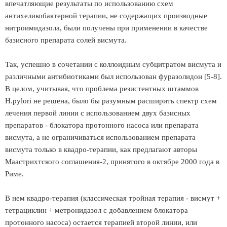
впечатляющие результаты по использованию схем
антихеликобактерной терапии, не содержащих производные
нитроимидазола, были получены при применении в качестве
базисного препарата солей висмута.
Так, успешно в сочетании с коллоидным субцитратом висмута и
различными антибиотиками был использован фуразолидон [5-8].
В целом, учитывая, что проблема резистентных штаммов
Н.pylori не решена, было бы разумным расширить спектр схем
лечения первой линии с использованием двух базисных
препаратов - блокатора протонного насоса или препарата
висмута, а не ограничиваться использованием препарата
висмута только в квадро-терапии, как предлагают авторы
Маастрихтского соглашения-2, принятого в октябре 2000 года в
Риме.
В нем квадро-терапия (классическая тройная терапия - висмут +
тетрациклин + метронидазол с добавлением блокатора
протонного насоса) остается терапией второй линии, или