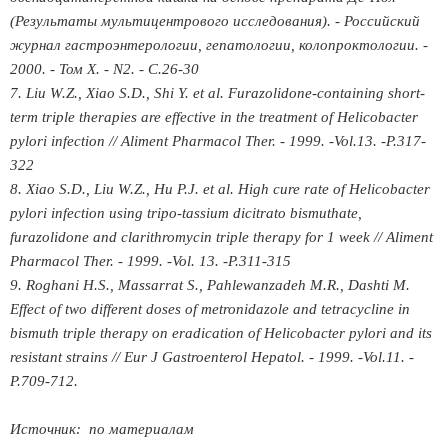
(Результаты мультицентрового исследования). - Российский
журнал гастроэнтерологии, гепатологии, колопроктологии. -
2000. - Том X. - N2. - С.26-30
7. Liu W.Z., Xiao S.D., Shi Y. et al. Furazolidone-containing short-
term triple therapies are effective in the treatment of Helicobacter
pylori infection // Aliment Pharmacol Ther. - 1999. -Vol.13. -P.317-
322
8. Xiao S.D., Liu W.Z., Hu P.J. et al. High cure rate of Helicobacter
pylori infection using tripo-tassium dicitrato bismuthate,
furazolidone and clarithromycin triple therapy for 1 week // Aliment
Pharmacol Ther. - 1999. -Vol. 13. -P.311-315
9. Roghani H.S., Massarrat S., Pahlewanzadeh M.R., Dashti M.
Effect of two different doses of metronidazole and tetracycline in
bismuth triple therapy on eradication of Helicobacter pylori and its
resistant strains // Eur J Gastroenterol Hepatol. - 1999. -Vol.11. -
P.709-712.
Источник:
по материалам