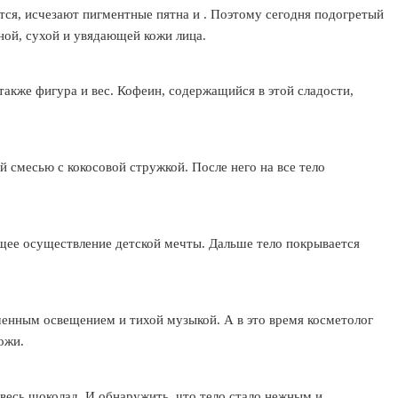
ся, исчезают пигментные пятна и . Поэтому сегодня подогретый
ной, сухой и увядающей кожи лица.
акже фигура и вес. Кофеин, содержащийся в этой сладости,
 смесью с кокосовой стружкой. После него на все тело
ящее осуществление детской мечты. Дальше тело покрывается
шенным освещением и тихой музыкой. А в это время косметолог
ожи.
 весь шоколад. И обнаружить, что тело стало нежным и