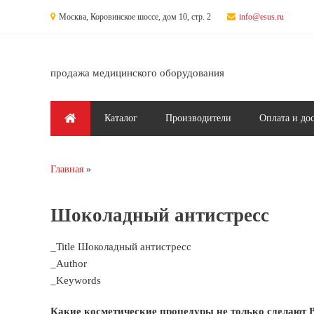
Перейти к основному содержанию
Москва, Коровинское шоссе, дом 10, стр. 2
info@esus.ru
продажа медицинского оборудования
Главное меню
Каталог
Производители
Оплата и до
Главная
Вы здесь
Шоколадный антистресс
_Title Шоколадный антистресс
_Author
_Keywords
Какие косметические процедуры не только сделают В