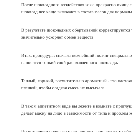
После шоколадного воздействия кожа прекрасно очищает
шоколад все чаще включают в состав масок для нормаль
В результате шоколадных обертываний корректируются т
значительно ускоряет обмен веществ.
Итак, процедура: сначала нежнейший пилинг специальной
наносится тонкий слой расплавленного шоколада.
Теплый, горький, восхитительно ароматный - это насто
пленкой, чтобы сладкая смесь не высыхала.
В таком аппетитном виде вы лежите в комнате с приглу
делает маску на лицо в зависимости от типа и проблем к
По истечении получаса надо принять душ, смыть с себя