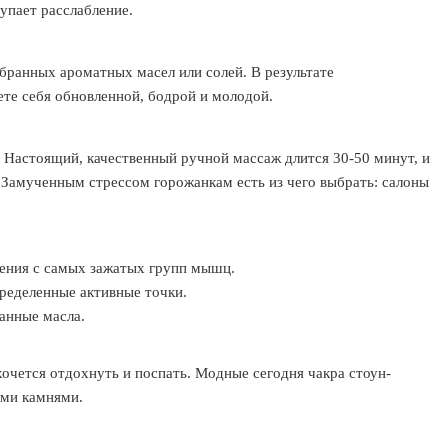
упает расслабление.
обранных ароматных масел или солей. В результате
ете себя обновленной, бодрой и молодой.
. Настоящий, качественный ручной массаж длится 30-50 минут, и
. Замученным стрессом горожанкам есть из чего выбрать: салоны
ения с самых зажатых групп мышц.
ределенные активные точки.
анные масла.
очется отдохнуть и поспать. Модные сегодня чакра стоун-
ими камнями.