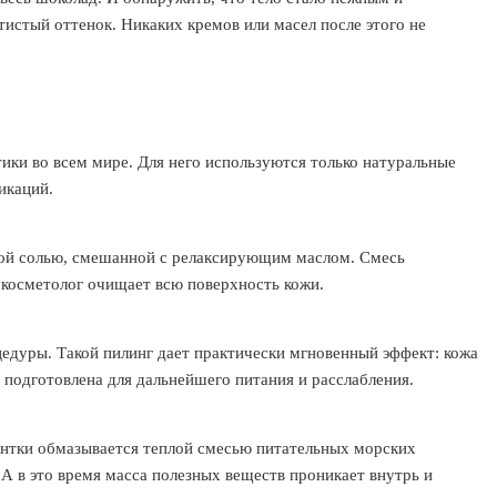
тистый оттенок. Никаких кремов или масел после этого не
ки во всем мире. Для него используются только натуральные
икаций.
ой солью, смешанной с релаксирующим маслом. Смесь
косметолог очищает всю поверхность кожи.
цедуры. Такой пилинг дает практически мгновенный эффект: кожа
ю подготовлена для дальнейшего питания и расслабления.
ентки обмазывается теплой смесью питательных морских
А в это время масса полезных веществ проникает внутрь и