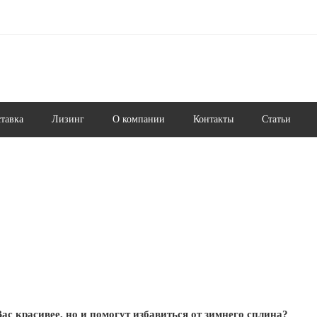
ставка
Лизинг
О компании
Контакты
Статьи
ас красивее, но и помогут избавиться от зимнего сплина?