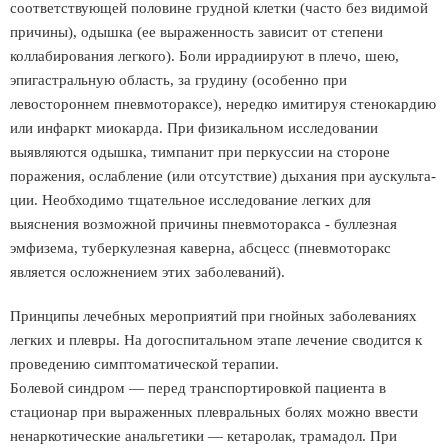
соответствующей половине грудной клетки (часто без видимой
причины), одышка (ее выраженность зависит от степени
коллабирования легкого). Боли иррадиируют в плечо, шею,
эпигастральную область, за грудину (особенно при
левостороннем пневмотораксе), нередко имитируя стенокардию
или инфаркт миокарда. При физикальном исследовании
выявляются одышка, тимпанит при перкуссии на стороне
поражения, ослабление (или отсутствие) дыхания при аускульта-
ции. Необходимо тщательное исследование легких для
выяснения возможной причины пневмоторакса - буллезная
эмфизема, туберкулезная каверна, абсцесс (пневмоторакс
является осложнением этих заболеваний).
Принципы лечебных мероприятий при гнойных заболеваниях
легких и плевры. На догоспитальном этапе лечение сводится к
проведению симптоматической терапии.
Болевой синдром — перед транспортировкой пациента в
стационар при выраженных плевральных болях можно ввести
ненаркотические анальгетики — кетаролак, трамадол. При