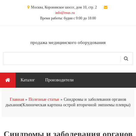
Перейти к основному содержанию
Москва, Коровинское шоссе, дом 10, стр. 2
info@esus.ru
Время работы: будни с 9:00 до 18:00
продажа медицинского оборудования
Поиск
Форма поиска
Главное меню
Каталог
Производители
Вы здесь
Главная
Полезные статьи
Синдромы и заболевания органов
дыхания(Клиническая картина острой вторичной эмпиемы плевры)
Синдромы и заболевания органов