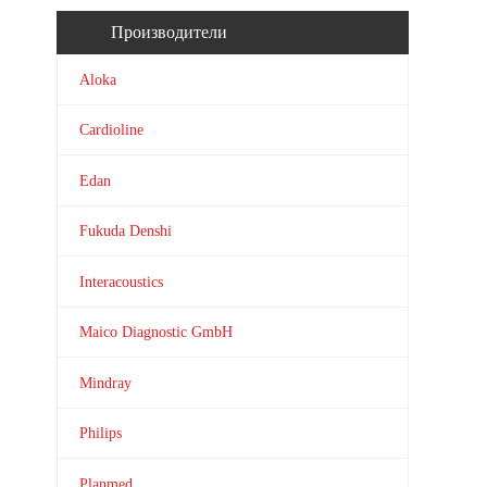
Производители
Aloka
Cardioline
Edan
Fukuda Denshi
Interacoustics
Maico Diagnostic GmbH
Mindray
Philips
Planmed