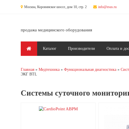
Перейти к основному содержанию
Москва, Коровинское шоссе, дом 10, стр. 2
info@esus.ru
продажа медицинского оборудования
Главное меню
Каталог
Производители
Оплата и до
Главная
Медтехника
Функциональная диагностика
Сист
Вы здесь
ЭКГ BTL
Системы суточного монитори