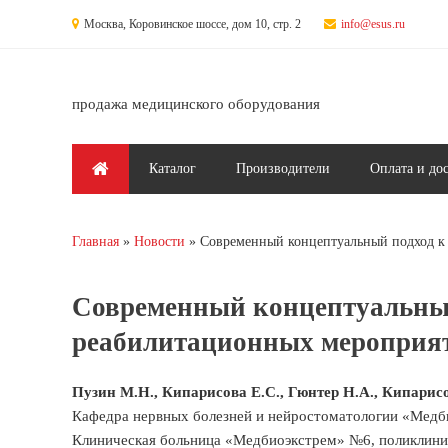
Перейти к основному содержанию
Москва, Коровинское шоссе, дом 10, стр. 2
info@esus.ru
продажа медицинского оборудования
Главное меню
Каталог
Производители
Оплата и до
Главная
Новости
Современный концептуальный подход к 
Вы здесь
Современный концептуальный
реабилитационных мероприят
Пузин М.Н., Кипарисова Е.С., Гюнтер Н.А., Кипарисо
Кафедра нервных болезней и нейростоматологии «Медб
Клиническая больница «Медбиоэкстрем» №6, поликлини