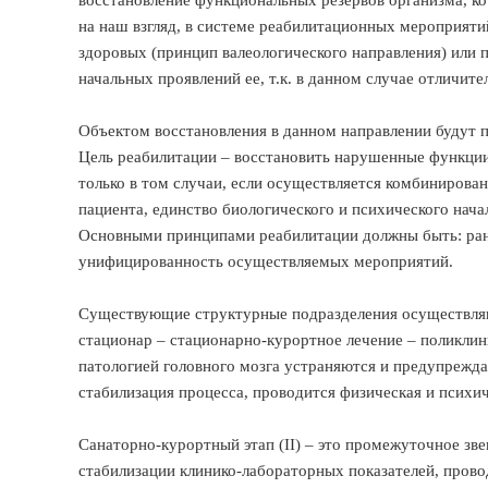
восстановление функциональных резервов организма, кот
на наш взгляд, в системе реабилитационных мероприяти
здоровых (принцип валеологического направления) или 
начальных проявлений ее, т.к. в данном случае отличит
Объектом восстановления в данном направлении будут 
Цель реабилитации – восстановить нарушенные функции
только в том случаи, если осуществляется комбинирова
пациента, единство биологического и психического нача
Основными принципами реабилитации должны быть: ранн
унифицированность осуществляемых мероприятий.
Существующие структурные подразделения осуществляю
стационар – стационарно-курортное лечение – поликлин
патологией головного мозга устраняются и предупрежда
стабилизация процесса, проводится физическая и психич
Санаторно-курортный этап (II) – это промежуточное зв
стабилизации клинико-лабораторных показателей, прово