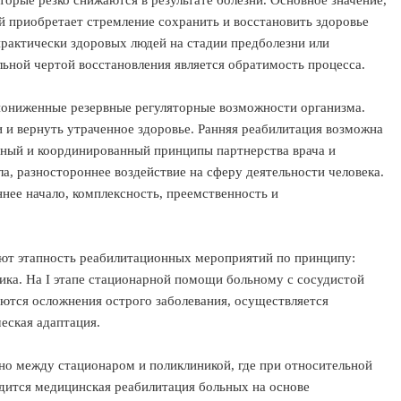
орые резко снижаются в результате болезни. Основное значение,
й приобретает стремление сохранить и восстановить здоровье
практически здоровых людей на стадии предболезни или
ельной чертой восстановления является обратимость процесса.
пониженные резервные регуляторные возможности организма.
 и вернуть утраченное здоровье. Ранняя реабилитация возможна
нный и координированный принципы партнерства врача и
ла, разностороннее воздействие на сферу деятельности человека.
ее начало, комплексность, преемственность и
т этапность реабилитационных мероприятий по принципу:
ика. На I этапе стационарной помощи больному с сосудистой
ются осложнения острого заболевания, осуществляется
еская адаптация.
ено между стационаром и поликлиникой, где при относительной
дится медицинская реабилитация больных на основе