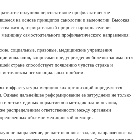
 развитие получило перспективное профилактическое
вшееся на основе принципов санологии и валеологии. Высокая
ества жизни, отрицательный прирост народонаселения
ю медицину самостоятельного профилактического направления.
кие, социальные, правовые, медицинские учреждения
ции инвалидов, вопросами предупреждения болезни занимаются
ашей стране способствует появлению чувства страха и
ся источником психосоциальных проблем.
иях инфрастуктуры медицинских организаций определяется
. Однако дальнейшее реформирование ее затруднено не только
но и четких единых нормативов и методик планирования,
акже распределением ответственности между органами
 определенных объемов медицинской помощи.
аучное направление, решает основные задачи, направленные на