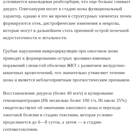
усиливается канальцевая реабсорбция, что еще больше снижает
диурез. Олигоанурия носит в стадии шока функциональный
характер, однако в это же время в структурных элементах почек
формируются отек, дистрофические изменения и некрозы,
которые могут в дальнейшем стать причиной острой почечной
недостаточности и летальности.
Грубые нарушения микроциркуляции при ожоговом шоке
приводят к формированию острых эрозивно-язвенных
поражений слизистой оболочки ЖКТ с развитием желудочно-
кишечных кровотечений, что значительно утяжеляет течение
шока и является неблагоприятным прогностическим признаком.
Восстановление диуреза (более 40 мл/ч) и купирование
гемоконцентрации (Hb несколько более 100 г/л, Ht около 35%)
свидетельствуют об окончании ожогового шока и переходе
ожоговой болезни в стадию токсемии, которая условно
продолжается до 6—8 суток, а затем — в стадию
септикотоксемии.