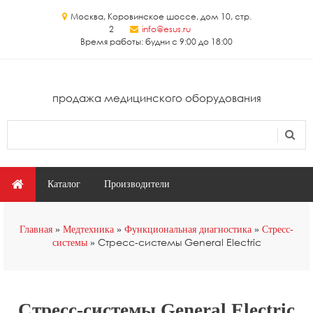
Перейти к основному содержанию
Москва, Коровинское шоссе, дом 10, стр.
2
info@esus.ru
Время работы: будни с 9:00 до 18:00
продажа медицинского оборудования
Поиск
Форма поиска
Главное меню
Каталог
Производители
Вы здесь
Главная
Медтехника
Функциональная диагностика
Стресс-
Стресс-системы General Electric
системы
Стресс-системы General Electric