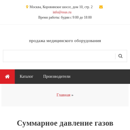
Перейти к основному содержанию
Москва, Коровинское шоссе, дом 10, стр. 2
info@esus.ru
Время работы: будни с 9:00 до 18:00
продажа медицинского оборудования
Поиск
Форма поиска
Главное меню
Каталог
Производители
Вы здесь
Главная
Суммарное давление газов