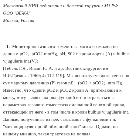
Московский НИИ педиатрии и детской хирургии МЗ РФ
ООО "ВЕЖА"
Москва, Россия
I.
Мониторинг газового гомеостаза мозга возможен по
данным рО2, рСО2 mmHg, pH, S02 в крови аорты (А) и bulbus
v.jugularis int.(VJ)
[Гебель Г.Я., Ильин Ю.А. и др. Вестник хирургии им.
И.И.Грекова, 1969; 4: 112-119]. Мы используем также тесты по
суммарному давлению (Р) газов р£ = (рО2 + рСО2), mm Hg.
Известно, что сдвиги рО2 и рСО2 крови А, притекающей к
мозгу, могут влиять на ряд функций его и отражаться в
параметрах газового гомеостаза смешанной венозной крови,
оттекающей от него - в том числе в крови bulbus v.jugularis int.
Данные, полученные из нее, связывают с функциями т.н.
"микроциркуляторной обменной зоны" мозга. Однако, по
нашему мнению, такая трактовка не полная.