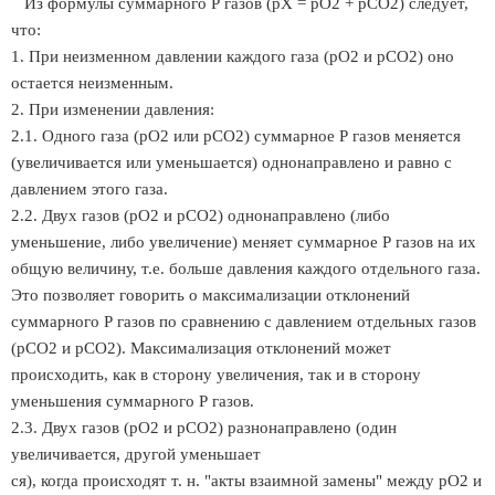
Из формулы суммарного Р газов (рХ = рО2 + рСО2) следует,
что:
1. При неизменном давлении каждого газа (рО2 и рСО2) оно
остается неизменным.
2. При изменении давления:
2.1. Одного газа (рО2 или рСО2) суммарное Р газов меняется
(увеличивается или уменьшается) однонаправлено и равно с
давлением этого газа.
2.2. Двух газов (рO2 и рСО2) однонаправлено (либо
уменьшение, либо увеличение) меняет суммарное Р газов на их
общую величину, т.е. больше давления каждого отдельного газа.
Это позволяет говорить о максимализации отклонений
суммарного Р газов по сравнению с давлением отдельных газов
(рСO2 и рСО2). Максимализация отклонений может
происходить, как в сторону увеличения, так и в сторону
уменьшения суммарного Р газов.
2.3. Двух газов (рО2 и рСО2) разнонаправлено (один
увеличивается, другой уменьшает
ся), когда происходят т. н. "акты взаимной замены" между рО2 и