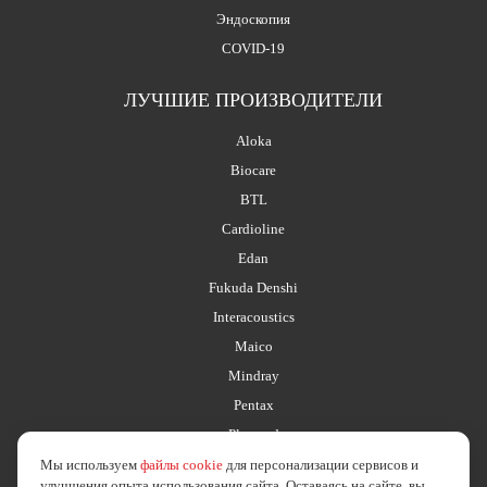
Эндоскопия
COVID-19
ЛУЧШИЕ ПРОИЗВОДИТЕЛИ
Aloka
Biocare
BTL
Cardioline
Edan
Fukuda Denshi
Interacoustics
Maico
Mindray
Pentax
Planmed
Мы используем
файлы cookie
для персонализации сервисов и
улучшения опыта использования сайта. Оставаясь на сайте, вы