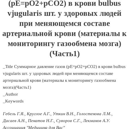
(рЕ=рO2+рСО2) в крови bulbus
vjugularis шт. у здоровых людей
при меняющемся составе
артериальной крови (материалы к
мониторингу газообмена мозга)
(Часть1)
_Title Суммарное давление газов (рЕ=рO2+рСО2) в крови bulbus
vjugularis шт. у здоровых людей при меняющемся составе
артериальной крови (материалы к мониторингу газообмена
мозга)(Часть1)
_Author
_Keywords
Гебель Г.Я., Круглое А.Г., Уткин В.Н., Голостенова Л.М.,
Дасаев А.Н., Пенатов Н.Г., Суворов С.Г., Лекманов А.У.
Ассоциация "Медицина для Вас"