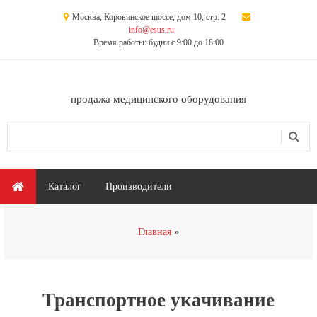
Перейти к основному содержанию
Москва, Коровинское шоссе, дом 10, стр. 2
info@esus.ru
Время работы: будни с 9:00 до 18:00
продажа медицинского оборудования
Поиск
Форма поиска
Главное меню
Каталог
Производители
Вы здесь
Главная
Транспортное укачивание