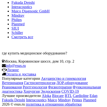
Fukuda Denshi
Interacoustics
Maico Diagnostic GmbH
Mindray
Philips
Planmed
SIUI
Schiller
Смотреть все
где купить медицинское оборудование?
Москва
,
Коровинское шоссе, дом 10, стр. 2
info@esus.ru
Лизинг
Оплата и доставка
Популярные категории
Акушерство и гинекология
Ветеринария
Гастроэнтерология
ЛОР-оборудование
Реанимация
Рентгенология
Физиотерапия
Функциональная
диагностика
Хирургия
Эндоскопия
COVID-19
Лучшие производители
Aloka
Biocare
BTL
Cardioline
Edan
Fukuda Denshi
Interacoustics
Maico
Mindray
Pentax
Planmed
2026 © esus.ru
политика в отношении обработки