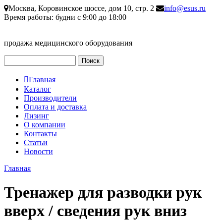
Перейти к основному содержанию
Москва, Коровинское шоссе, дом 10, стр. 2
info@esus.ru
Время работы: будни с 9:00 до 18:00
продажа медицинского оборудования
Поиск
Форма поиска
Главная
Главное меню
Каталог
Производители
Оплата и доставка
Лизинг
О компании
Контакты
Статьи
Новости
Главная
Вы здесь
Тренажер для разводки рук
вверх / сведения рук вниз