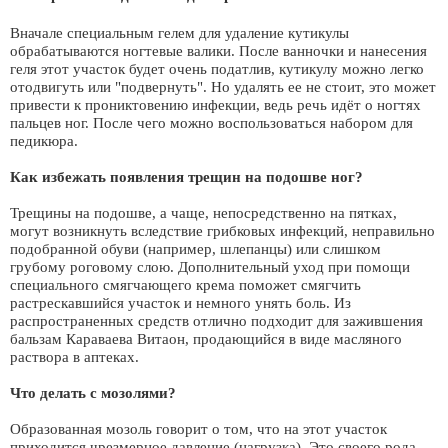
Вначале специальным гелем для удаление кутикулы
обрабатываются ногтевые валики. После ванночки и нанесения
геля этот участок будет очень податлив, кутикулу можно легко
отодвигуть или "подвернуть". Но удалять ее не стоит, это может
привести к прониктовению инфекции, ведь речь идёт о ногтях
пальцев ног. После чего можно воспользоваться набором для
педикюра.
Как избежать появления трещин на подошве ног?
Трещины на подошве, а чаще, непосредственно на пятках,
могут возникнуть вследствие грибковых инфекций, неправильно
подобранной обуви (например, шлепанцы) или слишком
грубому роговому слою. Дополнительный уход при помощи
специального смягчающего крема поможет смягчить
растрескавшийся участок и немного унять боль. Из
распространенных средств отлично подходит для зажившения
бальзам Караваева Витаон, продающийся в виде масляного
раствора в аптеках.
Что делать с мозолями?
Образованная мозоль говорит о том, что на этот участок
приходится чрезмерное давление (нагрузка). Это своего рода