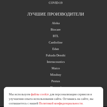
COVID-19
ЛУЧШИЕ ПРОИЗВОДИТЕЛИ
Aloka
Biocare
BTL
Cardioline
Edan
Fukuda Denshi
Interacoustics
Maico
Mindray
Pentax
Planmed
Мы используем
файлы cookie
для персонализации сервисов и
улучшения опыта использования сайта. Оставаясь на сайте, вы
соглашаетесь с нашей
Политикой конфиденциальности
.