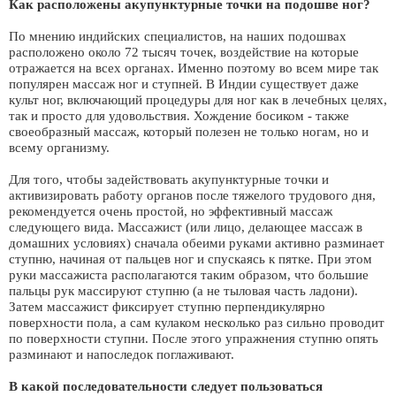
Как расположены акупунктурные точки на подошве ног?
По мнению индийских специалистов, на наших подошвах
расположено около 72 тысяч точек, воздействие на которые
отражается на всех органах. Именно поэтому во всем мире так
популярен массаж ног и ступней. В Индии существует даже
культ ног, включающий процедуры для ног как в лечебных целях,
так и просто для удовольствия. Хождение босиком - также
своеобразный массаж, который полезен не только ногам, но и
всему организму.
Для того, чтобы задействовать акупунктурные точки и
активизировать работу органов после тяжелого трудового дня,
рекомендуется очень простой, но эффективный массаж
следующего вида. Массажист (или лицо, делающее массаж в
домашних условиях) сначала обеими руками активно разминает
ступню, начиная от пальцев ног и спускаясь к пятке. При этом
руки массажиста располагаются таким образом, что большие
пальцы рук массируют ступню (а не тыловая часть ладони).
Затем массажист фиксирует ступню перпендикулярно
поверхности пола, а сам кулаком несколько раз сильно проводит
по поверхности ступни. После этого упражнения ступню опять
разминают и напоследок поглаживают.
В какой последовательности следует пользоваться