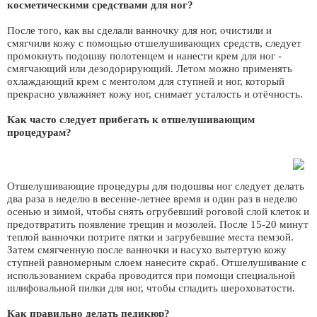
косметическими средствами для ног?
После того, как вы сделали ванночку для ног, очистили и
смягчили кожу с помощью отшелушивающих средств, следует
промокнуть подошву полотенцем и нанести крем для ног -
смягчающий или дезодорирующий. Летом можно применять
охлаждающий крем с ментолом для ступней и ног, который
прекрасно увлажняет кожу ног, снимает усталость и отёчность.
Как часто следует прибегать к отшелушивающим
процедурам?
Отшелушивающие процедуры для подошвы ног следует делать
два раза в неделю в весенне-летнее время и один раз в неделю
осенью и зимой, чтобы снять огрубевший роговой слой клеток и
предотвратить появление трещин и мозолей. После 15-20 минут
теплой ванночки потрите пятки и загрубевшие места пемзой.
Затем смягченную после ванночки и насухо вытертую кожу
ступней равномерным слоем нанесите скраб. Отшелушивание с
использованием скраба проводится при помощи специальной
шлифовальной пилки для ног, чтобы сгладить шероховатости.
Как правильно делать педикюр?