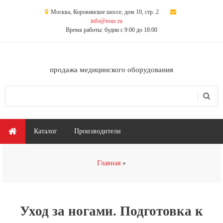
Перейти к основному содержанию
Москва, Коровинское шоссе, дом 10, стр. 2
info@esus.ru
Время работы: будни с 9:00 до 18:00
продажа медицинского оборудования
Поиск
Форма поиска
Главное меню
Каталог
Производители
Вы здесь
Главная
Уход за ногами. Подготовка к