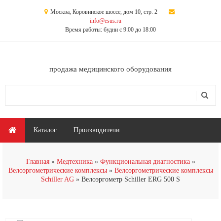
Перейти к основному содержанию
Москва, Коровинское шоссе, дом 10, стр. 2
info@esus.ru
Время работы: будни с 9:00 до 18:00
продажа медицинского оборудования
Поиск
Форма поиска
Главное меню
Каталог
Производители
Главная
Медтехника
Функциональная диагностика
Велоэргометрические комплексы
Велоэргометрические комплексы
Schiller AG
Велоэргометр Schiller ERG 500 S