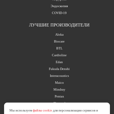
Эндоскопия
COVID-19
ЛУЧШИЕ ПРОИЗВОДИТЕЛИ
Aloka
Biocare
BTL
Cardioline
Edan
Fukuda Denshi
Interacoustics
Maico
Mindray
Pentax
Planmed
Мы используем
файлы cookie
для персонализации сервисов и