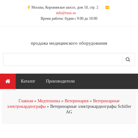
Перейти к основному содержанию
Москва, Коровинское шоссе, дом 10, стр. 2
info@esus.ru
Время работы: будни с 9:00 до 18:00
продажа медицинского оборудования
Поиск
Форма поиска
Главное меню
Каталог
Производители
Вы здесь
Главная
Медтехника
Ветеринария
Ветеринарные
электрокардиографы
Ветеринарные электрокардиографы Schiller
AG