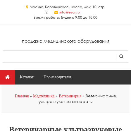
Перейти к основному содержанию
Москва, Коровинское шоссе, дом 10, стр.
2
info@esus.ru
Время работы: будни с 9:00 до 18:00
продажа медицинского оборудования
Поиск
Форма поиска
Главное меню
Каталог
Производители
Вы здесь
Ветеринарные
Главная
Медтехника
Ветеринария
ультразвуковые аппараты
Ветеринарные ультразвуковые