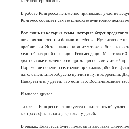
гастроэнтерологии».
В работе Конгресса неизменно принимают участие ведущ
Конгресс собирает самую широкую аудиторию педиатров 
Вот лишь некоторые темы, которые будут представл
питания здорового и больного ребенка. Нутритивное п
пребиотики. Энтеральное питание у тяжело больных дет
хеликобактерной инфекции. Рекомендации Маастрихт-3 
диагностике и лечению синдрома диспепсии у детей пр
Поражение печени и селезенки при хламидийной инфекци
патологией: многообразие причин и пути коррекции. Ди
Панкреатиты у детей: что есть что. Воспалительные заб
И многое другое…
Также на Конгрессе планируется продолжить обсужден
гастроэзофагального рефлюкса у детей.
В рамках Конгресса будет проходить выставка фирм-про