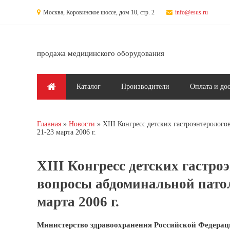
Перейти к основному содержанию
Москва, Коровинское шоссе, дом 10, стр. 2
info@esus.ru
продажа медицинского оборудования
Главное меню
Каталог
Производители
Оплата и до
Главная
Новости
XIII Конгресс детских гастроэнтеролог
Вы здесь
21-23 марта 2006 г.
XIII Конгресс детских гастр
вопросы абдоминальной патол
марта 2006 г.
Министерство здравоохранения Российской Федерац