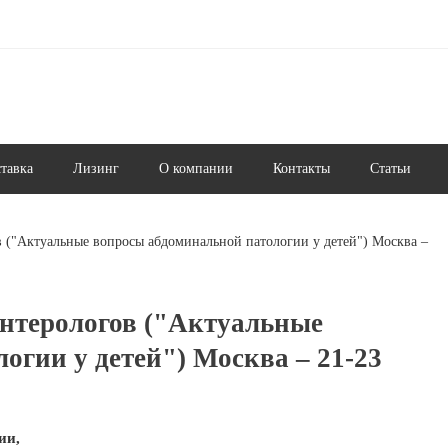
ставка
Лизинг
О компании
Контакты
Статьи
ов ("Актуальные вопросы абдоминальной патологии у детей") Москва –
оэнтерологов ("Актуальные
огии у детей") Москва – 21-23
ии,