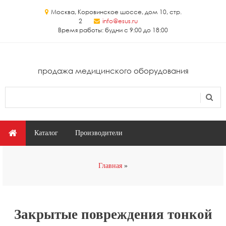
Перейти к основному содержанию
Москва, Коровинское шоссе, дом 10, стр.
2
info@esus.ru
Время работы: будни с 9:00 до 18:00
продажа медицинского оборудования
Поиск
Форма поиска
Главное меню
Каталог
Производители
Вы здесь
Главная
Закрытые повреждения тонкой