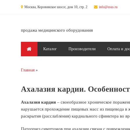
Перейти к основному содержанию
Москва, Коровинское шоссе, дом 10, стр. 2
info@esus.ru
продажа медицинского оборудования
Главное меню
Каталог
Производители
Оплата и до
Главная
Вы здесь
Ахалазия кардии. Особенност
Ахалазия кардии
– своеобразное хроническое поражен
нарушается прохождение пищевых масс из пищевода в ж
раскрытия (расслабления) кардиального сфинктера во в
Патогенез симптомов при ахалазии связан с поврежден