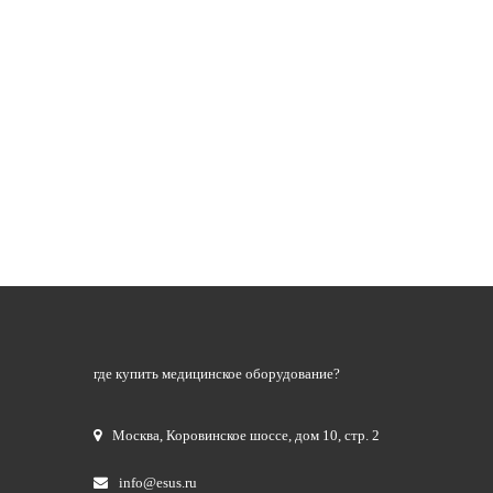
где купить медицинское оборудование?
Москва
,
Коровинское шоссе, дом 10, стр. 2
info@esus.ru