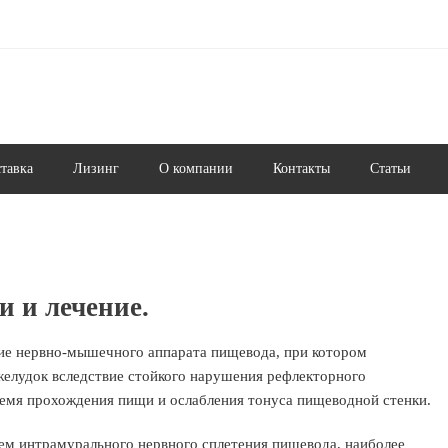
ставка
Лизинг
О компании
Контакты
Статьи
и и лечение.
ие нервно-мышечного аппарата пищевода, при котором
елудок вследствие стойкого нарушения рефлекторного
ремя прохождения пищи и ослабления тонуса пищеводной стенки.
ием интрамурального нервного сплетения пищевода, наиболее