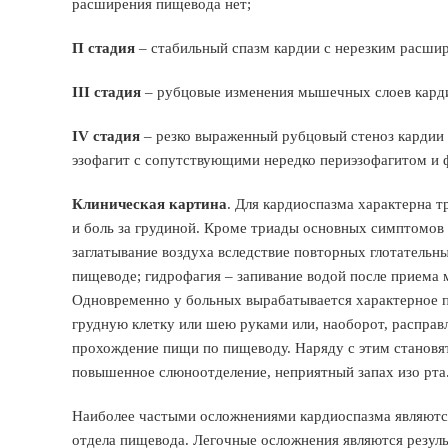
расширения пищевода нет;
П стадия
– стабильный спазм кардии с нерезким расши
III стадия
– рубцовые изменения мышечных слоев кард
IV стадия
– резко выраженный рубцовый стеноз кардии
эзофагит с сопутствующими нередко периэзофагитом и
Клиническая картина
. Для кардиоспазма характерна т
и боль за грудиной. Кроме триады основных симптомов
заглатывание воздуха вследствие повторных глотательн
пищеводе; гидрофагия – запивание водой после приема
Одновременно у больных вырабатывается характерное п
грудную клетку или шею руками или, наоборот, расправл
прохождение пищи по пищеводу. Наряду с этим становя
повышенное слюноотделение, неприятный запах изо рта
Наиболее частыми осложнениями кардиоспазма являются
отдела пищевода. Легочные осложнения являются резул