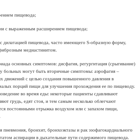
рением пищевода;
ии с выраженным расширением пищевода;
 с дилатацией пищевода, часто имеющего S-образную форму,
 фиброзным медиастинитом.
риада основных симптомов: дисфагия, регургитация (срыгивание)
 у больных могут быть вторичные симптомы: аэрофагия –
ых движений с целью создания повышенного давления в
 малых порций пищи для улучшения прохождения ее по пищеводу.
оведение во время еды: некоторые пациенты сдавливают
яют грудь, едят стоя, и тем самым несколько облегчают
тся постоянными отрыжка воздухом или с запахом пищи,
.
 пневмония, бронхит, бронхоэктазы и рак эзофагокардиального
ьтатом аспирации в дыхательные пути содержимого пищевода.