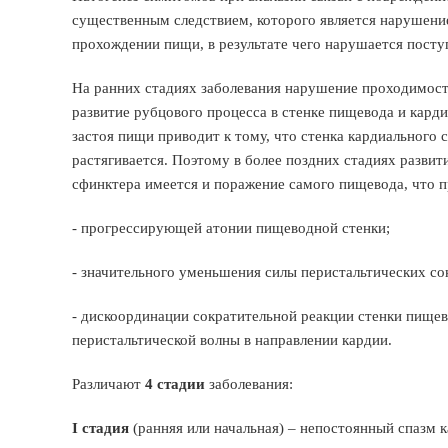
существенным следствием, которого является нарушени
прохождении пищи, в результате чего нарушается поступ
На ранних стадиях заболевания нарушение проходимост
развитие рубцового процесса в стенке пищевода и кард
застоя пищи приводит к тому, что стенка кардиального 
растягивается. Поэтому в более поздних стадиях разви
сфинктера имеется и поражение самого пищевода, что пр
- прогрессирующей атонии пищеводной стенки;
- значительного уменьшения силы перистальтических 
- дискоординации сократительной реакции стенки пищев
перистальтической волны в направлении кардии.
Различают
4 стадии
заболевания:
I стадия
(ранняя или начальная) – непостоянный спазм 