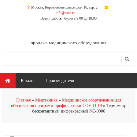
Перейти к основному содержанию
Москва, Коровинское шоссе, дом 10, стр. 2
info@esus.ru
Время работы: будни с 9:00 до 18:00
продажа медицинского оборудования
Поиск
Форма поиска
Главное меню
Каталог
Производители
Главная
Медтехника
Медицинское оборудование для
обеспечения программ профилактики COVID-19
Термометр
бесконтактный инфракрасный NC-9900