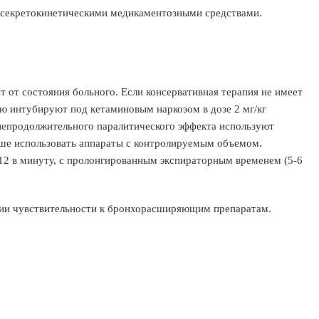
и секретокинетическими медикаментозными средствами.
 от состояния больного. Если консервативная терапия не имеет
ею интубируют под кетаминовым наркозом в дозе 2 мг/кг
 непродолжительного паралитического эффекта используют
чше использовать аппараты с контролируемым объемом.
12 в минуту, с пролонгированным экспираторным временем (5-6
нии чувствительности к бронхорасширяющим препаратам.