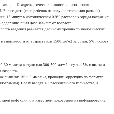
нгаляции 2-адренергических агонистов, назначению
. Болюс-доза (если ребенок не получал теофиллин раньше)
ении 15 минут в изотоническом 0.9% растворе хлорида натрия или
Поддерживающая доза зависит от возраста.
корость введения равняется двойному уровню физиологических
 в зависимости от возраста или 1500 мл/м2 за сутки, 5% глюкоза
-30 мл/кг за в стуки или 300-500 мл/м2 в сутки, 5% глюкоза и
т возраста.
ное значение ВЕ > 5 ммоль/л, проводят коррекцию по формуле:
килограммы). Сразу вводят 1/2 рассчитанного количества, а
льной инфекции или известном подозрении на инфицирование.