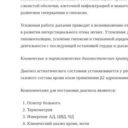
слизистой оболочки, клеточной инфильтрацией и мыше
развитием гиперкапнии и гипоксии.
Усиленная работа дыхания приводит к возникновению от
в развития интерстициального отека легких. Утомление
гиповентиляции, усиление гипоксии и смешанной ацидем
деятельности с последующей остановкой сердца и дыхан
Клинические и параклинические диагностические крите
Диагноз астматического состояния устанавливается у р
газового состава крови и/или применения β2 адреномим
Компонентами для постановки диагноза являются:
Осмотр больного.
Термометрия
Измерение АД, ЦВД, ЧД
Клинический анализ крови, мочи