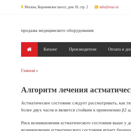
Перейти к основному содержанию
Москва, Коровинское шоссе, дом 10, стр. 2
info@esus.ru
продажа медицинского оборудования
Главное меню
Каталог
Производители
Оплата и до
Главная
Вы здесь
Алгоритм лечения астматичес
Астматическое состояние следует рассматривать, как т
более двух часов и является стойким к применению β2 
Риск возникновения астматического состояния выше у 
возникновении астматического состояния играет бронхо