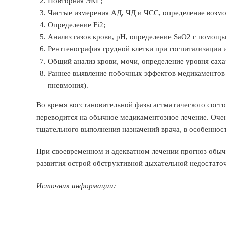
Повторная ЭКГ;
Частые измерения АД, ЧД и ЧСС, определение возмо
Определение Fi2;
Анализ газов крови, рН, определение SaО2 с помощь
Рентгенография грудной клетки при госпитализации 
Общий анализ крови, мочи, определение уровня саха
Раннее выявление побочных эффектов медикаментов и
пневмония).
Во время восстановительной фазы астматического состо
переводится на обычное медикаментозное лечение. Очен
тщательного выполнения назначений врача, в особеннос
При своевременном и адекватном лечении прогноз обыч
развития острой обструктивной дыхательной недостаточ
Источник информации: