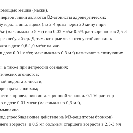
 помощью мешка (маски).
 первой линии являются 2-агонисты адренергических
утерол в ингаляциях (по 2-4 дозы через 20 минут при
кг (максимально 5 мг) или 0.03 мл/кг 0.5% растворенногов 2,5-3
ерез небулайзер. Детям, которые являются устойчивыми к
а в дозе 0,6-1,0 мг/кг на час.
 дозе 0.01 мл/кг, максимально 0.3 мл) назначают в следующих
 а также при депрессии сознания;
гических агонистов;
ной недостаточности;
репарата с вдохом;
ости к проведению ингаляционной терапии. 0.1 % раствор
 в дозе 0.01 мл/кг (максимально 0,3 мл),
римышечно.
ид (преобладающее действие на М3-рецепторы бронхов)
его возраста, и 0.5 мг больным старшего возраста в 2.5-3 мл