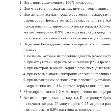
Ингаляция увлажненного 100% кислорода.
При отсутствии дыхательных шумов - вентиляция с
При лечении астматического состояния препаратами
рецепторов. Препаратом выбора следует считать Алб
использовании дозированного ингалятора; по 0.15 мг/
мл изотонического 0.9% раствора натрия хлорида, ч
ингаляциям назначают постоянную ингаляцию препарат
Подкожно бета-адренергические препараты (обычно в
случаях:
больным которые неспособны вдыхать β2-агонисты,
при отсутствии эффекта от ингаляции β2 - адренер
при быстрой декомпенсации с развитием дыхатель
при невозможности синхронизировать ингаляцию п
при выраженном беспокойстве ребенка и устойчив
адреналина или 0,1% раствор тербуталина подкожно
Метилпреднизолон 1-2 мг/кг внутривенно или внут
Антихолинергические препараты. Ипратропиум бром
назначают каждые 20 минут в дозе 0.25 мг детям ранн
изотонического 0.9% раствора натрия хлорида.