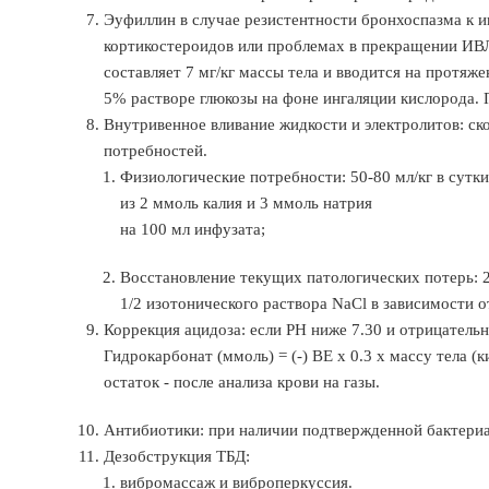
Эуфиллин в случае резистентности бронхоспазма к и
кортикостероидов или проблемах в прекращении ИВЛ
составляет 7 мг/кг массы тела и вводится на протяж
5% растворе глюкозы на фоне ингаляции кислорода. 
Внутривенное вливание жидкости и электролитов: с
потребностей.
Физиологические потребности: 50-80 мл/кг в сутки
из 2 ммоль калия и 3 ммоль натрия
на 100 мл инфузата;
Восстановление текущих патологических потерь: 20
1/2 изотонического раствора NaCl в зависимости о
Коррекция ацидоза: если РН ниже 7.30 и отрицатель
Гидрокарбонат (ммоль) = (-) ВЕ х 0.3 х массу тела (
остаток - после анализа крови на газы.
Антибиотики: при наличии подтвержденной бактериа
Дезобструкция ТБД:
вибромассаж и виброперкуссия.