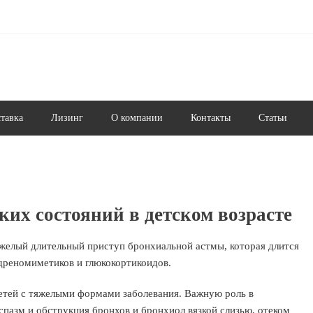
ставка
Лизинг
О компании
Контакты
Статьи
ких состояний в детском возрасте
яжелый длительный приступ бронхиальной астмы, которая длится
адреномиметиков и глюкокортикоидов.
детей с тяжелыми формами заболевания. Важную роль в
спазм и обструкция бронхов и бронхиол вязкой слизью, отеком