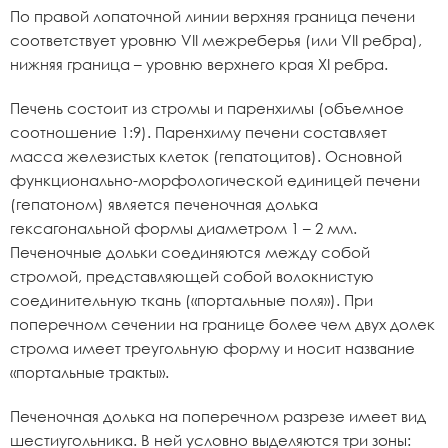
По правой лопаточной линии верхняя граница печени
соответствует уровню VII межреберья (или VII ребра),
нижняя граница – уровню верхнего края XI ребра.
Печень состоит из стромы и паренхимы (объемное
соотношение 1:9). Паренхиму печени составляет
масса железистых клеток (гепатоцитов). Основной
функционально-морфологической единицей печени
(гепатоном) является печеночная долька
гексагональной формы диаметром 1 – 2 мм.
Печеночные дольки соединяются между собой
стромой, представляющей собой волокнистую
соединительную ткань («портальные поля»). При
поперечном сечении на границе более чем двух долек
строма имеет треугольную форму и носит название
«портальные тракты».
Печеночная долька на поперечном разрезе имеет вид
шестиугольника. В ней условно выделяются три зоны: