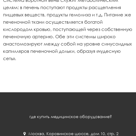
Система воротной вены служит метаболическим
целям: в печень поступают продукты расщепления
пищевых веществ, продукты гемолиза и т.д. Питание же
печеночной ткани осуществляется богатой
кислородом кровью, поступающей через собственную
печеночную артерию. Обе эти системы широко
анастомозируют между собой на уровне синусоидных
капилляров печеночной дольки, образуя «чудесную
сеть».
где купить медицинское оборудование?
Москва
,
Коровинское шоссе, дом 10, стр. 2