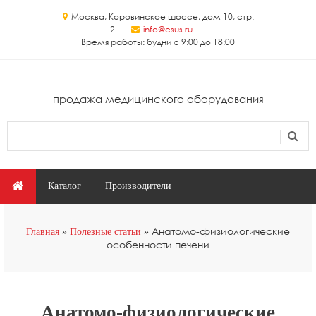
Перейти к основному содержанию
Москва, Коровинское шоссе, дом 10, стр.
2
info@esus.ru
Время работы: будни с 9:00 до 18:00
продажа медицинского оборудования
Поиск
Форма поиска
Главное меню
Каталог
Производители
Вы здесь
Анатомо-физиологические
Главная
Полезные статьи
особенности печени
Анатомо-физиологические