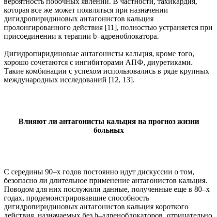
вероятность побочных явлений. В частности, тахикардия,
которая все же может появляться при назначении
дигидропиридиновых антагонистов кальция
пролонгированного действия [11], полностью устраняется при
присоединении к терапии b–адреноблокатора.
Дигидропиридиновые антагонисты кальция, кроме того,
хорошо сочетаются с ингибиторами АПФ, диуретиками.
Такие комбинации с успехом использовались в ряде крупных
международных исследований [12, 13].
Влияют ли антагонисты кальция на прогноз жизни
больных
С середины 90–х годов постоянно идут дискуссии о том,
безопасно ли длительное применение антагонистов кальция.
Поводом для них послужили данные, полученные еще в 80–х
годах, продемонстрировавшие способность
дигидропиридиновых антагонистов кальция короткого
действия, назначаемых без b–адреноблокаторов, отрицательно