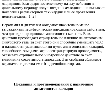
лацидипин. Благодаря постепенному началу действия и
длительному периоду полувыведения амлодипин не вызывает
появления рефлекторной тахикардии или ее проявления
незначительны [1, 2].
Верапамил и дилтиазем обладают значительно менее
выраженным периферическим вазодилатирующим действием,
чем дигидропиридиновые антагонисты кальция. В их
действии преобладает отрицательное влияние на автоматизм
синусового узла (за счет этого они способны уменьшать ЧСС
и называются уменьшающими пульс антагонистами кальция),
способность замедлять атриовентрикулярную проводимость,
оказывать отрицательное инотропное действие за счет
влияния на сократимость миокарда. Эти свойства сближают
верапамил и дилтиазем с b–адреноблокаторами.
Показания и противопоказания к назначению
антагонистов кальция