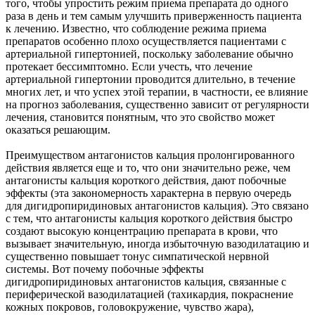
того, чтобы упростить режим приема препарата до одного
раза в день и тем самым улучшить приверженность пациента
к лечению. Известно, что соблюдение режима приема
препаратов особенно плохо осуществляется пациентами с
артериальной гипертонией, поскольку заболевание обычно
протекает бессимптомно. Если учесть, что лечение
артериальной гипертонии проводится длительно, в течение
многих лет, и что успех этой терапии, в частности, ее влияние
на прогноз заболевания, существенно зависит от регулярности
лечения, становится понятным, что это свойство может
оказаться решающим.
Преимуществом антагонистов кальция пролонгированного
действия является еще и то, что они значительно реже, чем
антагонисты кальция короткого действия, дают побочные
эффекты (эта закономерность характерна в первую очередь
для дигидропиридиновых антагонистов кальция). Это связано
с тем, что антагонисты кальция короткого действия быстро
создают высокую концентрацию препарата в крови, что
вызывает значительную, иногда избыточную вазодилатацию и
существенно повышает тонус симпатической нервной
системы. Вот почему побочные эффекты
дигидропиридиновых антагонистов кальция, связанные с
периферической вазодилатацией (тахикардия, покраснение
кожных покровов, головокружение, чувство жара),