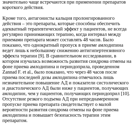
значительно чаще встречаются при применении препаратов
короткого действия.
Кроме того, антагонисты кальция пролонгированного
действия – это препараты, которые способны обеспечить
адекватный терапевтический эффект у пациентов, не всегда
регулярно принимающих терапию, когда интервал между
приемами препарата может составлять 48 часов. Было
показано, что однократный пропуск в приеме амлодипина
ведет лишь к небольшому снижению антигипертензивного
эффекта терапии [9]. В сравнительном исследовании, в
котором изучалась возможность развития синдрома отмены на
фоне приема амлодипина и периндоприла, проведенном
Zannad F. еt al., было показано, что через 48 часов после
приема последней дозы амлодипина отмечалось лишь
незначительное повышение АД и показатели систолического
и диастолического АД были ниже у пациентов, получающих
амлодипин, чем у пациентов, получающих периндоприл [10].
Отсутствие резкого подъема АД при непреднамеренном
пропуске приема препарата свидетельствует о малой
вероятности развития синдрома отмены на фоне приема
амлодипина и повышает безопасность терапии этим
препаратом.