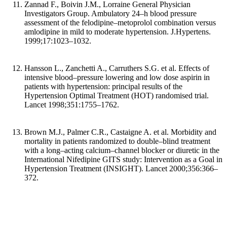
Zannad F., Boivin J.M., Lorraine General Physician
Investigators Group. Ambulatory 24–h blood pressure
assessment of the felodipine–metoprolol combination versus
amlodipine in mild to moderate hypertension. J.Hypertens.
1999;17:1023–1032.
Hansson L., Zanchetti A., Carruthers S.G. et al. Effects of
intensive blood–pressure lowering and low dose aspirin in
patients with hypertension: principal results of the
Hypertension Optimal Treatment (HOT) randomised trial.
Lancet 1998;351:1755–1762.
Brown M.J., Palmer C.R., Castaigne A. et al. Morbidity and
mortality in patients randomized to double–blind treatment
with a long–acting calcium–channel blocker or diuretic in the
International Nifedipine GITS study: Intervention as a Goal in
Hypertension Treatment (INSIGHT). Lancet 2000;356:366–
372.