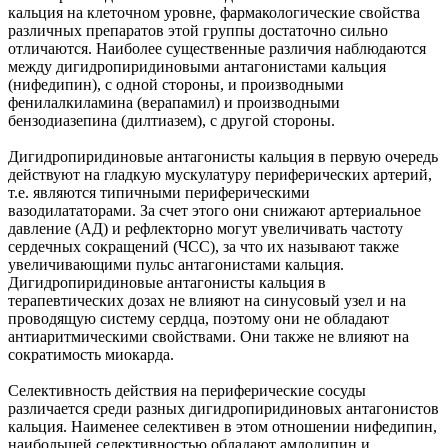
кальция на клеточном уровне, фармакологические свойства
различных препаратов этой группы достаточно сильно
отличаются. Наиболее существенные различия наблюдаются
между дигидропиридиновыми антагонистами кальция
(нифедипин), с одной стороны, и производными
фенилалкиламина (верапамил) и производными
бензодиазепина (дилтиазем), с другой стороны.
Дигидропиридиновые антагонисты кальция в первую очередь
действуют на гладкую мускулатуру периферических артерий,
т.е. являются типичными периферическими
вазодилататорами. За счет этого они снижают артериальное
давление (АД) и рефлекторно могут увеличивать частоту
сердечных сокращений (ЧСС), за что их называют также
увеличивающими пульс антагонистами кальция.
Дигидропиридиновые антагонисты кальция в
терапевтических дозах не влияют на синусовый узел и на
проводящую систему сердца, поэтому они не обладают
антиаритмическими свойствами. Они также не влияют на
сократимость миокарда.
Селективность действия на периферические сосуды
различается среди разных дигидропиридиновых антагонистов
кальция. Наименее селективен в этом отношении нифедипин,
наибольшей селективностью обладают амлодипин и