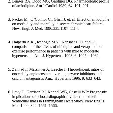
Burges RA, Dodd MG, Gardiner DG. Pharmacologic profile
of amlodipine. Am J Cardiol 1989; 64: 101–201.
Packer M., O’Connor C., Ghali J. et. al. Effect of amlodipine
on morbidity and mortality in severe chronic heart failure.
New. Engl. J. Med. 1996;335:1107–1114.
Halperin A.K., Icenogle M.V., Kapsner C.O. et al. A
comparison of the effects of nifedipine and verapamil on
exercise performance in patients with mild to moderate
hypertension. Am. J. Hypertens. 1993; 6: 1025 – 1032.
Zannad F, Matzinger A, Laeche J. Through/peak ratios of
once daily angiotensin converting enzyme inhibitors and
calcium antagonists. Am.J.Hypertens 1996; 9: 633–643.
Levy D, Garrison RJ, Kannel WB, Castelli WP: Prognostic
implications of echocardiographically determined left
ventricular mass in Framingham Heart Study. New Engl J
Med 1990; 322: 1561–1566.