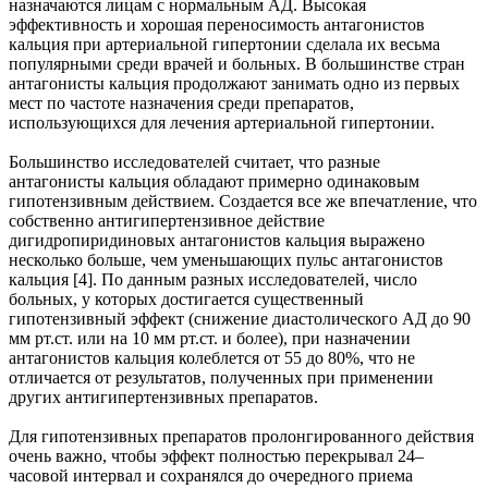
назначаются лицам с нормальным АД. Высокая
эффективность и хорошая переносимость антагонистов
кальция при артериальной гипертонии сделала их весьма
популярными среди врачей и больных. В большинстве стран
антагонисты кальция продолжают занимать одно из первых
мест по частоте назначения среди препаратов,
использующихся для лечения артериальной гипертонии.
Большинство исследователей считает, что разные
антагонисты кальция обладают примерно одинаковым
гипотензивным действием. Создается все же впечатление, что
собственно антигипертензивное действие
дигидропиридиновых антагонистов кальция выражено
несколько больше, чем уменьшающих пульс антагонистов
кальция [4]. По данным разных исследователей, число
больных, у которых достигается существенный
гипотензивный эффект (снижение диастолического АД до 90
мм рт.ст. или на 10 мм рт.ст. и более), при назначении
антагонистов кальция колеблется от 55 до 80%, что не
отличается от результатов, полученных при применении
других антигипертензивных препаратов.
Для гипотензивных препаратов пролонгированного действия
очень важно, чтобы эффект полностью перекрывал 24–
часовой интервал и сохранялся до очередного приема