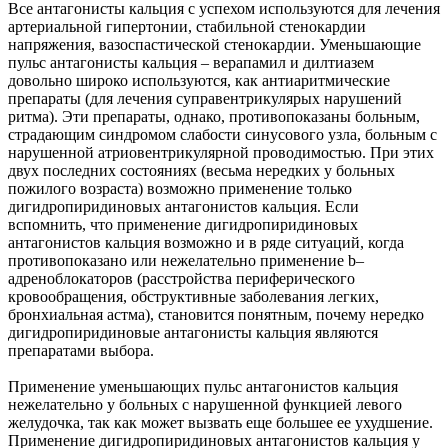
Все антагонисты кальция с успехом используются для лечения
артериальной гипертонии, стабильной стенокардии
напряжения, вазоспастической стенокардии. Уменьшающие
пульс антагонисты кальция – верапамил и дилтиазем
довольно широко используются, как антиаритмические
препараты (для лечения суправентрикулярых нарушений
ритма). Эти препараты, однако, противопоказаны больным,
страдающим синдромом слабости синусового узла, больным с
нарушенной атриовентрикулярной проводимостью. При этих
двух последних состояниях (весьма нередких у больных
пожилого возраста) возможно применение только
дигидропиридиновых антагонистов кальция. Если
вспомнить, что применение дигидропиридиновых
антагонистов кальция возможно и в ряде ситуаций, когда
противопоказано или нежелательно применение b–
адреноблокаторов (расстройства периферического
кровообращения, обструктивные заболевания легких,
бронхиальная астма), становится понятным, почему нередко
дигидропиридиновые антагонисты кальция являются
препаратами выбора.
Применение уменьшающих пульс антагонистов кальция
нежелательно у больных с нарушенной функцией левого
желудочка, так как может вызвать еще большее ее ухудшение.
Применение дигидропиридиновых антагонистов кальция у