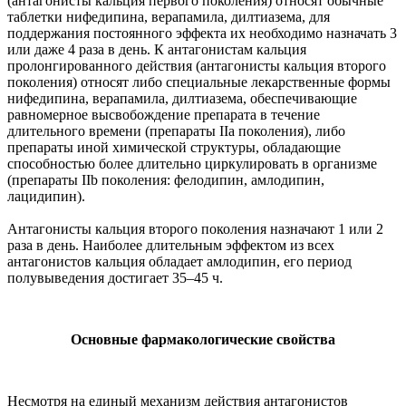
(антагонисты кальция первого поколения) относят обычные
таблетки нифедипина, верапамила, дилтиазема, для
поддержания постоянного эффекта их необходимо назначать 3
или даже 4 раза в день. К антагонистам кальция
пролонгированного действия (антагонисты кальция второго
поколения) относят либо специальные лекарственные формы
нифедипина, верапамила, дилтиазема, обеспечивающие
равномерное высвобождение препарата в течение
длительного времени (препараты IIa поколения), либо
препараты иной химической структуры, обладающие
способностью более длительно циркулировать в организме
(препараты IIb поколения: фелодипин, амлодипин,
лацидипин).
Антагонисты кальция второго поколения назначают 1 или 2
раза в день. Наиболее длительным эффектом из всех
антагонистов кальция обладает амлодипин, его период
полувыведения достигает 35–45 ч.
Основные фармакологические свойства
Несмотря на единый механизм действия антагонистов