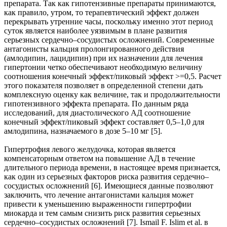
препарата. Так как гипотензивные препараты принимаются,
как правило, утром, то терапевтический эффект должен
перекрывать утренние часы, поскольку именно этот период
суток является наиболее уязвимым в плане развития
серьезных сердечно–сосудистых осложнений. Современные
антагонисты кальция пролонгированного действия
(амлодипин, лацидипин) при их назначении для лечения
гипертонии четко обеспечивают необходимую величину
соотношения конечный эффект/пиковый эффект >=0,5. Расчет
этого показателя позволяет в определенной степени дать
комплексную оценку как величине, так и продолжительности
гипотензивного эффекта препарата. По данным ряда
исследований, для диастолического АД соотношение
конечный эффект/пиковый эффект составляет 0,5–1,0 для
амлодипина, назначаемого в дозе 5–10 мг [5].
Гипертрофия левого желудочка, которая является
компенсаторным ответом на повышение АД в течение
длительного периода времени, в настоящее время признается,
как один из серьезных факторов риска развития сердечно–
сосудистых осложнений [6]. Имеющиеся данные позволяют
заключить, что лечение антагонистами кальция может
привести к уменьшению выраженности гипертрофии
миокарда и тем самым снизить риск развития серьезных
сердечно–сосудистых осложнений [7]. Ismail F. Islim et al. в