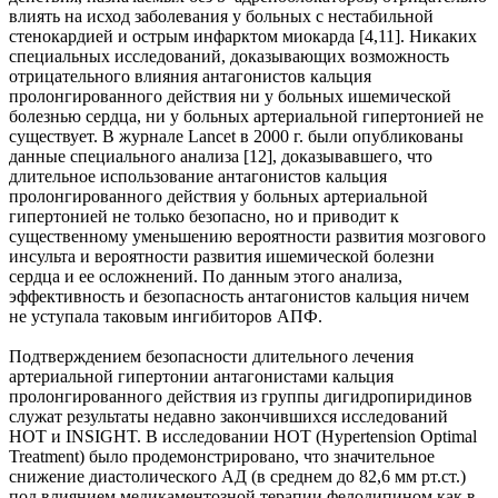
влиять на исход заболевания у больных с нестабильной
стенокардией и острым инфарктом миокарда [4,11]. Никаких
специальных исследований, доказывающих возможность
отрицательного влияния антагонистов кальция
пролонгированного действия ни у больных ишемической
болезнью сердца, ни у больных артериальной гипертонией не
существует. В журнале Lancet в 2000 г. были опубликованы
данные специального анализа [12], доказывавшего, что
длительное использование антагонистов кальция
пролонгированного действия у больных артериальной
гипертонией не только безопасно, но и приводит к
существенному уменьшению вероятности развития мозгового
инсульта и вероятности развития ишемической болезни
сердца и ее осложнений. По данным этого анализа,
эффективность и безопасность антагонистов кальция ничем
не уступала таковым ингибиторов АПФ.
Подтверждением безопасности длительного лечения
артериальной гипертонии антагонистами кальция
пролонгированного действия из группы дигидропиридинов
служат результаты недавно закончившихся исследований
НОТ и INSIGHT. В исследовании HOT (Hypertension Optimal
Treatment) было продемонстрировано, что значительное
снижение диастолического АД (в среднем до 82,6 мм рт.ст.)
под влиянием медикаментозной терапии фелодипином как в