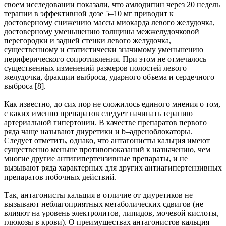
своем исследовании показали, что амлодипин через 20 недель
терапии в эффективной дозе 5–10 мг приводит к
достоверному снижению массы миокарда левого желудочка,
достоверному уменьшению толщины межжелудочковой
перегородки и задней стенки левого желудочка,
существенному и статистически значимому уменьшению
периферического сопротивления. При этом не отмечалось
существенных изменений размеров полостей левого
желудочка, фракции выброса, ударного объема и сердечного
выброса [8].
Как известно, до сих пор не сложилось единого мнения о том,
с каких именно препаратов следует начинать терапию
артериальной гипертонии. В качестве препаратов первого
ряда чаще называют диуретики и b–адреноблокаторы.
Следует отметить, однако, что антагонисты кальция имеют
существенно меньше противопоказаний к назначению, чем
многие другие антигипертензивные препараты, и не
вызывают ряда характерных для других антиагипертензивных
препаратов побочных действий.
Так, антагонисты кальция в отличие от диуретиков не
вызывают неблагоприятных метаболических сдвигов (не
влияют на уровень электролитов, липидов, мочевой кислоты,
глюкозы в крови). О преимуществах антагонистов кальция