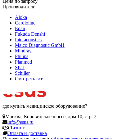
Цена по запросу
Производители
Aloka
Cardioline
Edan
Fukuda Denshi
Interacoustics
Maico Diagnostic GmbH
Mindray
Philips
Planmed
SIUI
Schiller
Смотреть все
где купить медицинское оборудование?
Москва
,
Коровинское шоссе, дом 10, стр. 2
info@esus.ru
Лизинг
Оплата и доставка
Популярные категории
Акушерство и гинекология