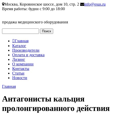
Перейти к основному содержанию
Москва, Коровинское шоссе, дом 10, стр. 2
info@esus.ru
Время работы: будни с 9:00 до 18:00
продажа медицинского оборудования
Поиск
Форма поиска
Главная
Главное меню
Каталог
Производители
Оплата и доставка
Лизинг
О компании
Контакты
Статьи
Новости
Главная
Вы здесь
Антагонисты кальция
пролонгированного действия