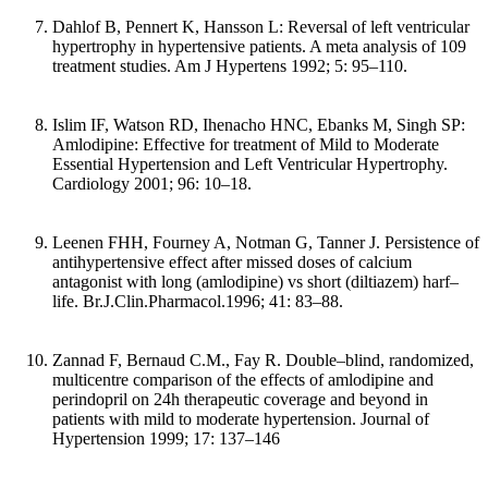
Dahlof B, Pennert K, Hansson L: Reversal of left ventricular
hypertrophy in hypertensive patients. A meta analysis of 109
treatment studies. Am J Hypertens 1992; 5: 95–110.
Islim IF, Watson RD, Ihenacho HNC, Ebanks M, Singh SP:
Amlodipine: Effective for treatment of Mild to Moderate
Essential Hypertension and Left Ventricular Hypertrophy.
Cardiology 2001; 96: 10–18.
Leenen FHH, Fourney A, Notman G, Tanner J. Persistence of
antihypertensive effect after missed doses of calcium
antagonist with long (amlodipine) vs short (diltiazem) harf–
life. Br.J.Clin.Pharmacol.1996; 41: 83–88.
Zannad F, Bernaud C.M., Fay R. Double–blind, randomized,
multicentre comparison of the effects of amlodipine and
perindopril on 24h therapeutic coverage and beyond in
patients with mild to moderate hypertension. Journal of
Hypertension 1999; 17: 137–146