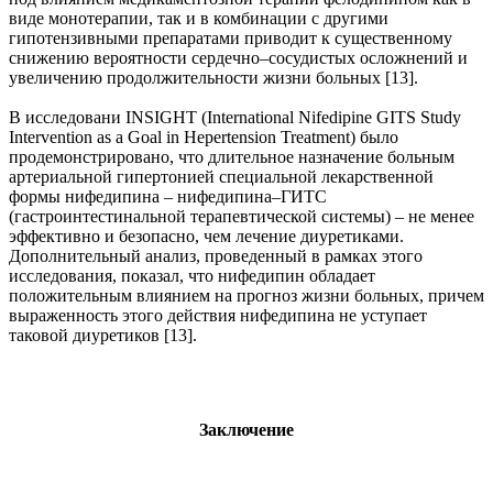
виде монотерапии, так и в комбинации с другими
гипотензивными препаратами приводит к существенному
снижению вероятности сердечно–сосудистых осложнений и
увеличению продолжительности жизни больных [13].
В исследовани INSIGHT (International Nifedipine GITS Study
Intervention as a Goal in Hepertension Treatment) было
продемонстрировано, что длительное назначение больным
артериальной гипертонией специальной лекарственной
формы нифедипина – нифедипина–ГИТС
(гастроинтестинальной терапевтической системы) – не менее
эффективно и безопасно, чем лечение диуретиками.
Дополнительный анализ, проведенный в рамках этого
исследования, показал, что нифедипин обладает
положительным влиянием на прогноз жизни больных, причем
выраженность этого действия нифедипина не уступает
таковой диуретиков [13].
Заключение