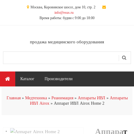
Перейти к основному содержанию
Москва, Коровинское шоссе, дом 10, стр. 2
info@esus.ru
Время работы: будни с 9:00 до 18:00
продажа медицинского оборудования
Поиск
Форма поиска
Главное меню
Каталог
Производители
Главная
Медтехника
Реанимация
Аппараты ИВЛ
Аппараты
ИВЛ Airox
Аппарат ИВЛ Airox Home 2
Аппарат