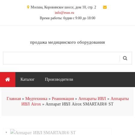
Перейти к основному содержанию
Москва, Коровинское шоссе, дом 10, стр. 2
info@esus.ru
Время работы: будни с 9:00 до 18:00
продажа медицинского оборудования
Поиск
Форма поиска
Главное меню
Каталог
Производители
Главная
Медтехника
Реанимация
Аппараты ИВЛ
Аппараты
ИВЛ Airox
Аппарат ИВЛ Airox SMARTAIR® ST