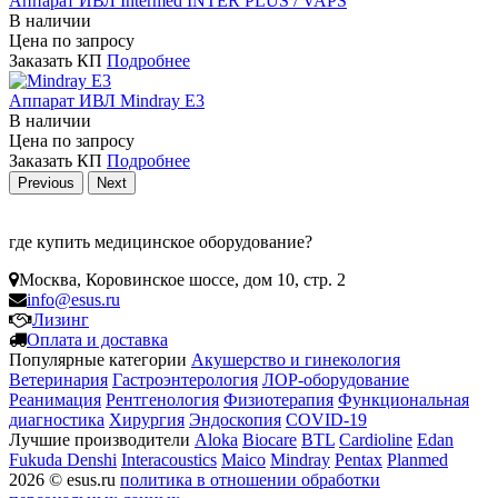
Аппарат ИВЛ Intermed INTER PLUS / VAPS
В наличии
Цена по запросу
Заказать КП
Подробнее
Аппарат ИВЛ Mindray E3
В наличии
Цена по запросу
Заказать КП
Подробнее
Previous
Next
где купить медицинское оборудование?
Москва
,
Коровинское шоссе, дом 10, стр. 2
info@esus.ru
Лизинг
Оплата и доставка
Популярные категории
Акушерство и гинекология
Ветеринария
Гастроэнтерология
ЛОР-оборудование
Реанимация
Рентгенология
Физиотерапия
Функциональная
диагностика
Хирургия
Эндоскопия
COVID-19
Лучшие производители
Aloka
Biocare
BTL
Cardioline
Edan
Fukuda Denshi
Interacoustics
Maico
Mindray
Pentax
Planmed
2026 © esus.ru
политика в отношении обработки