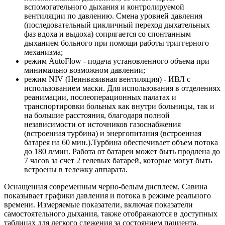
вспомогательного дыхания и контролируемой
вентиляции по давлению. Смена уровней давления
(последовательный цикличный переход дыхательных
фаз вдоха и выдоха) сопрягается со спонтанным
дыханием больного при помощи работы триггерного
механизма;
режим AutoFlow - подача установленного объема при
минимально возможном давлении;
режим NIV (Неинвазивная вентиляция) - ИВЛ с
использованием маски. Для использования в отделениях
реанимации, послеоперационных палатах и
транспортировки больных как внутри больницы, так и
на большие расстояния, благодаря полной
независимости от источников газоснабжения
(встроенная турбина) и энергопитания (встроенная
батарея на 60 мин.).Турбина обеспечивает объем потока
до 180 л/мин. Работа от батареи может быть продлена до
7 часов за счет 2 гелевых батарей, которые могут быть
встроены в тележку аппарата.
Оснащенная современным черно-белым дисплеем, Савина
показывает графики давления и потока в режиме реального
времени. Измеряемые показатели, включая показатели
самостоятельного дыхания, также отображаются в доступных
таблицах для легкого слежения за состоянием пациента.