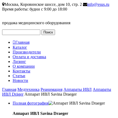
Перейти к основному содержанию
Москва, Коровинское шоссе, дом 10, стр. 2
info@esus.ru
Время работы: будни с 9:00 до 18:00
продажа медицинского оборудования
Поиск
Форма поиска
Главная
Главное меню
Каталог
Производители
Оплата и доставка
Лизинг
О компании
Контакты
Статьи
Новости
Главная
Медтехника
Реанимация
Аппараты ИВЛ
Аппараты
ИВЛ Dräger
Аппарат ИВЛ Savina Draeger
Полная фотография
Аппарат ИВЛ Savina Draeger