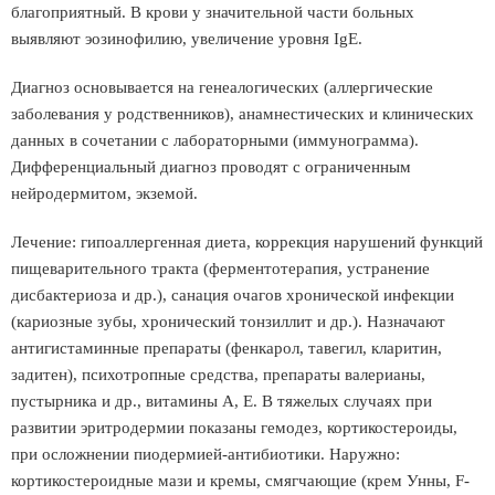
благоприятный. В крови у значительной части больных
выявляют эозинофилию, увеличение уровня IgE.
Диагноз основывается на генеалогических (аллергические
заболевания у родственников), анамнестических и клинических
данных в сочетании с лабораторными (иммунограмма).
Дифференциальный диагноз проводят с ограниченным
нейродермитом, экземой.
Лечение: гипоаллергенная диета, коррекция нарушений функций
пищеварительного тракта (ферментотерапия, устранение
дисбактериоза и др.), санация очагов хронической инфекции
(кариозные зубы, хронический тонзиллит и др.). Назначают
антигистаминные препараты (фенкарол, тавегил, кларитин,
задитен), психотропные средства, препараты валерианы,
пустырника и др., витамины А, Е. В тяжелых случаях при
развитии эритродермии показаны гемодез, кортикостероиды,
при осложнении пиодермией-антибиотики. Наружно:
кортикостероидные мази и кремы, смягчающие (крем Унны, F-