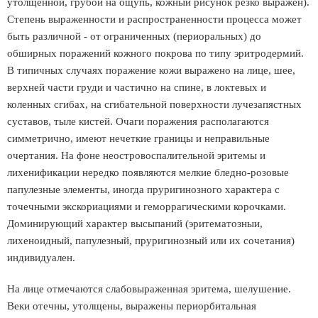
утолщенной, грубой на ощупь, кожный рисунок резко выражен).
Степень выраженности и распространенности процесса может
быть различной - от ограниченных (периоральных) до
обширных поражений кожного покрова по типу эритродермий.
В типичных случаях поражение кожи выражено на лице, шее,
верхней части груди и частично на спине, в локтевых и
коленных сгибах, на сгибательной поверхности лучезапястных
суставов, тыле кистей. Очаги поражения располагаются
симметрично, имеют нечеткие границы и неправильные
очертания. На фоне неостровоспалительной эритемы и
лихенификации нередко появляются мелкие бледно-розовые
папулезные элементы, иногда пруригинозного характера с
точечными экскориациями и геморрагическими корочками.
Доминирующий характер высыпаний (эритематозныи,
лихеноидный, папулезный, пруригинозный или их сочетания)
индивидуален.
На лице отмечаются слабовыраженная эритема, шелушение.
Веки отечны, утолщены, выражены периорбитальная