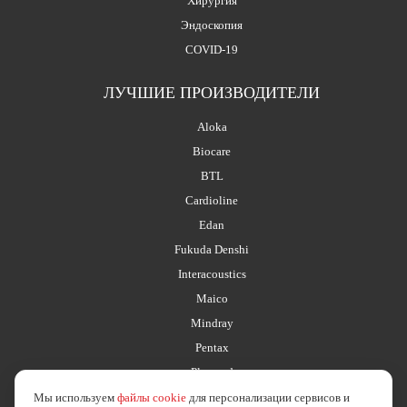
Хирургия
Эндоскопия
COVID-19
ЛУЧШИЕ ПРОИЗВОДИТЕЛИ
Aloka
Biocare
BTL
Cardioline
Edan
Fukuda Denshi
Interacoustics
Maico
Mindray
Pentax
Planmed
Мы используем
файлы cookie
для персонализации сервисов и