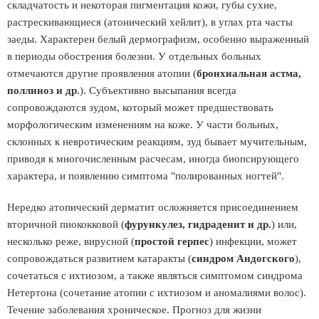
складчатость и некоторая пигментация кожи, губы сухие,
растрескивающиеся (атонический хейлит), в углах рта часты
заеды. Характерен белый дермографизм, особенно выраженный
в периоды обострения болезни. У отдельных больных
отмечаются другие проявления атопии (
бронхиальная астма,
поллиноз и др
.). Субъективно высыпания всегда
сопровождаются зудом, который может предшествовать
морфологическим изменениям на коже. У части больных,
склонных к невротическим реакциям, зуд бывает мучительным,
приводя к многочисленным расчесам, иногда биопсирующего
характера, и появлению симптома "полированных ногтей".
Нередко атопический дерматит осложняется присоединением
вторичной пиококковой (
фурункулез, гидраденит и др.
) или,
несколько реже, вирусной (
простой герпес
) инфекции, может
сопровождаться развитием катаракты (
синдром Андогского
),
сочетаться с ихтиозом, а также являться симптомом синдрома
Нетертона (сочетание атопии с ихтиозом и аномалиями волос).
Течение заболевания хроническое. Прогноз для жизни