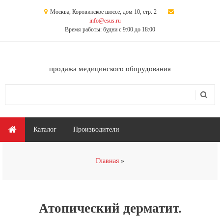
Перейти к основному содержанию
Москва, Коровинское шоссе, дом 10, стр. 2
info@esus.ru
Время работы: будни с 9:00 до 18:00
продажа медицинского оборудования
Поиск
Форма поиска
Главное меню
Каталог
Производители
Вы здесь
Главная
Атопический дерматит.