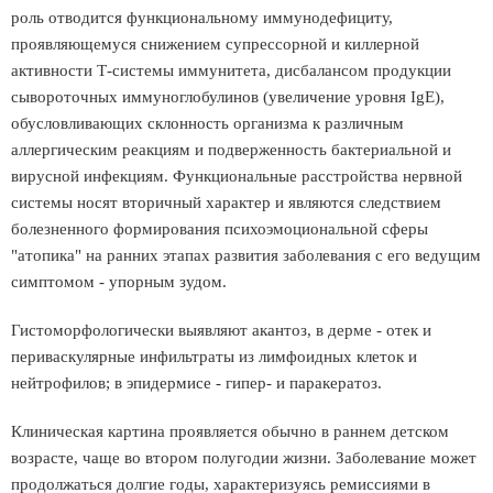
роль отводится функциональному иммунодефициту,
проявляющемуся снижением супрессорной и киллерной
активности Т-системы иммунитета, дисбалансом продукции
сывороточных иммуноглобулинов (увеличение уровня IgE),
обусловливающих склонность организма к различным
аллергическим реакциям и подверженность бактериальной и
вирусной инфекциям. Функциональные расстройства нервной
системы носят вторичный характер и являются следствием
болезненного формирования психоэмоциональной сферы
"атопика" на ранних этапах развития заболевания с его ведущим
симптомом - упорным зудом.
Гистоморфологически выявляют акантоз, в дерме - отек и
периваскулярные инфильтраты из лимфоидных клеток и
нейтрофилов; в эпидермисе - гипер- и паракератоз.
Клиническая картина проявляется обычно в раннем детском
возрасте, чаще во втором полугодии жизни. Заболевание может
продолжаться долгие годы, характеризуясь ремиссиями в