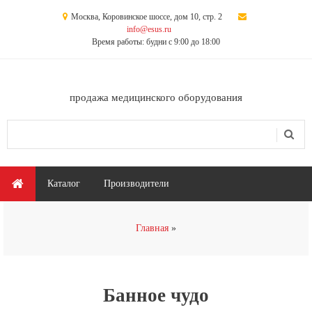
Перейти к основному содержанию
Москва, Коровинское шоссе, дом 10, стр. 2
info@esus.ru
Время работы: будни с 9:00 до 18:00
продажа медицинского оборудования
Поиск
Форма поиска
Главное меню
Каталог
Производители
Вы здесь
Главная
Банное чудо