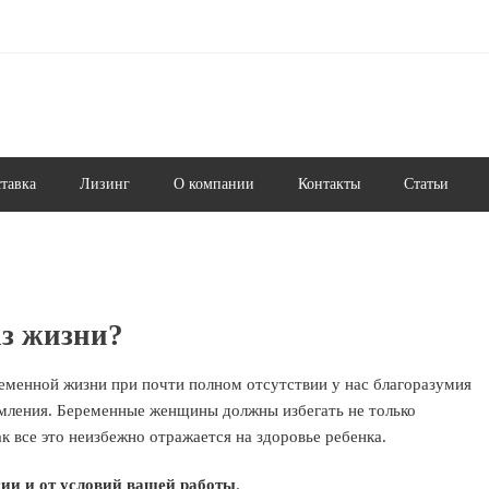
ставка
Лизинг
О компании
Контакты
Статьи
аз жизни?
еменной жизни при почти полном отсутствии у нас благоразумия
омления. Беременные женщины должны избегать не только
ак все это неизбежно отражается на здоровье ребенка.
сии и от условий вашей работы
.