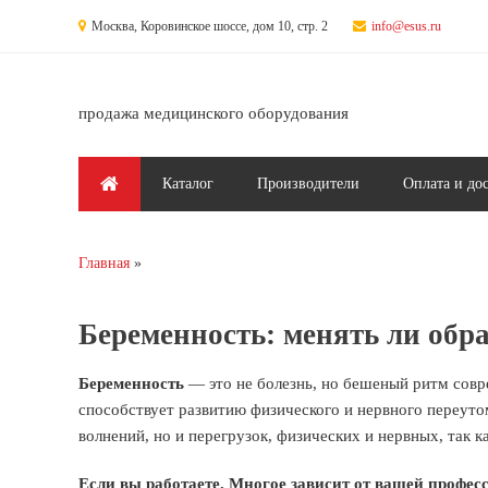
Перейти к основному содержанию
Москва, Коровинское шоссе, дом 10, стр. 2
info@esus.ru
продажа медицинского оборудования
Главное меню
Каталог
Производители
Оплата и до
Главная
Вы здесь
Беременность: менять ли обр
Беременность
— это не болезнь, но бешеный ритм совр
способствует развитию физического и нервного переут
волнений, но и перегрузок, физических и нервных, так к
Если вы работаете. Многое зависит от вашей профес