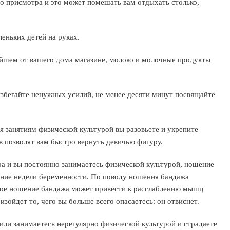
го присмотра и это может помешать вам отдыхать столько,
леньких детей на руках.
йшем от вашего дома магазине, молоко и молочные продукты
избегайте ненужных усилий, не менее десяти минут посвящайте
я занятиям физической культурой вы разовьете и укрепите
в позволят вам быстро вернуть девичью фигуру.
ра и вы постоянно занимаетесь физической культурой, ношение
дние недели беременности. По поводу ношения бандажа
ьное ношение бандажа может привести к расслаблению мышц
зойдет то, чего вы больше всего опасаетесь: он отвиснет.
 или занимаетесь нерегулярно физической культурой и страдаете