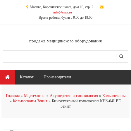
Перейти к основному содержанию
Москва, Коровинское шоссе, дом 10, стр. 2
info@esus.ru
Время работы: будни с 9:00 до 18:00
продажа медицинского оборудования
Поиск
Форма поиска
Главное меню
Каталог
Производители
Главная
Медтехника
Акушерство и гинекология
Кольпоскопы
Кольпоскопы Зенит
Бинокулярный кольпоскоп КНб-04LED
Зенит